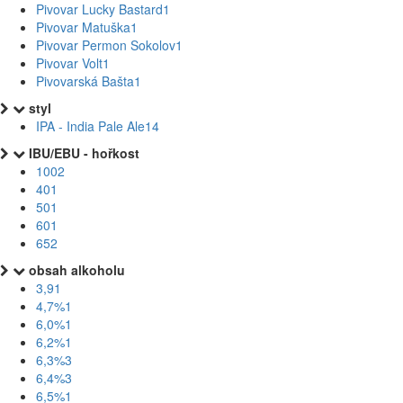
Pivovar Lucky Bastard
1
Pivovar Matuška
1
Pivovar Permon Sokolov
1
Pivovar Volt
1
Pivovarská Bašta
1
styl
IPA - India Pale Ale
14
IBU/EBU - hořkost
100
2
40
1
50
1
60
1
65
2
obsah alkoholu
3,9
1
4,7%
1
6,0%
1
6,2%
1
6,3%
3
6,4%
3
6,5%
1