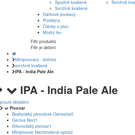
Spodně kvašené
Svrchně kv
Svrchně kvašené
Dárkové poukazy
Prodejna
Články o pivu
Modrý lev
Filtr produktů
Filtr je aktivní
Minipivovary - lednice
svrchně kvašené
IPA - India Pale Ale
IPA - India Pale Ale
pouze skladem
Pivovar
Beskydský pivovárek Ostravice
5
Genius Noci
1
Krkonošský pivovar
1
Minipivovar Nachmelená opice
2