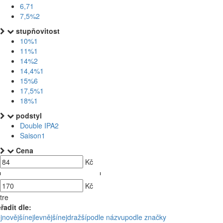
6,7
1
7,5%
2
stupňovitost
10%
1
11%
1
14%
2
14,4%
1
15%
6
17,5%
1
18%
1
podstyl
Double IPA
2
Saison
1
Cena
Kč
Kč
ltre
řadit dle:
jnovější
nejlevnější
nejdražší
podle názvu
podle značky