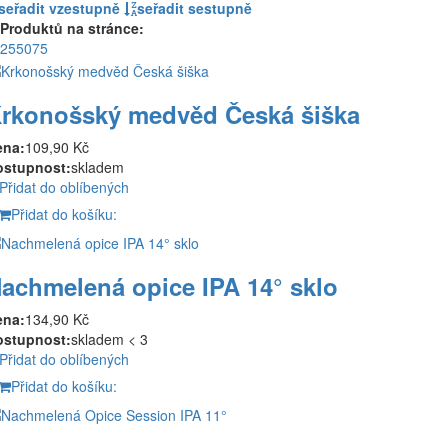
seřadit vzestupně
seřadit sestupně
Produktů na stránce:
25
50
75
rkonošský medvěd Česká šiška
ena:
109,90 Kč
ostupnost:
skladem
Přidat do oblíbených
Přidat do košíku:
achmelená opice IPA 14° sklo
ena:
134,90 Kč
ostupnost:
skladem < 3
Přidat do oblíbených
Přidat do košíku: