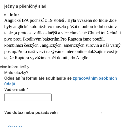
ječný a pšeničný slad
Info:
Anglická IPA pochází z 19.století . Byla vvážena do Indie ,kde
byly anglické kolonie.Pivo muselo přežít dlouhou lodní cestu v
teple ,a proto se vařilo silnější a více chmelené.Chmel totiž chrání
pivo proti škodlivým bakteriím.Pro Raptora jsme použili
kombinaci českých , anglických, amerických surovin a náš varný
postup.Proto naší verzi nazýváme intercontinental.Zajímavost je
ta, že Raptora vyvážíme zpět domů , do Anglie.
viac informácií >
Máte otázky?
Odesláním formuláře souhlasíte se
zpracováním osobních
údajů
Váš e-mail: *
Váš dotaz nebo požadavek:
Odeslat