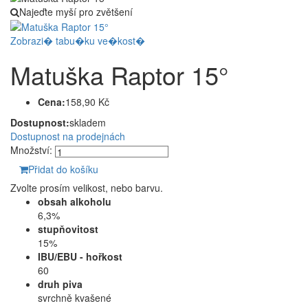
Najeďte myší pro zvětšení
Zobrazi� tabu�ku ve�kost�
Matuška Raptor 15°
Cena:
158,90 Kč
Dostupnost:
skladem
Dostupnost na prodejnách
Množství:
Přidat do košíku
Zvolte prosím velikost, nebo barvu.
obsah alkoholu
6,3%
stupňovitost
15%
IBU/EBU - hořkost
60
druh piva
svrchně kvašené