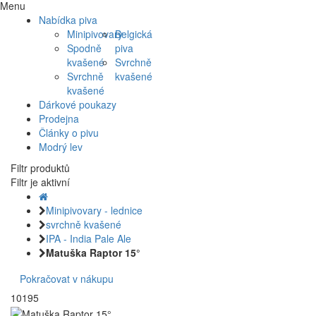
Menu
Nabídka piva
Minipivovary
Belgická
Spodně
piva
kvašené
Svrchně
Svrchně
kvašené
kvašené
Dárkové poukazy
Prodejna
Články o pivu
Modrý lev
Filtr produktů
Filtr je aktivní
Minipivovary - lednice
svrchně kvašené
IPA - India Pale Ale
Matuška Raptor 15°
Pokračovat v nákupu
10195