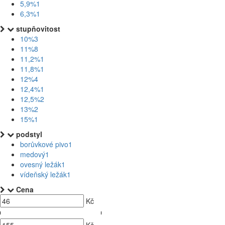
5,9%
1
6,3%
1
stupňovitost
10%
3
11%
8
11,2%
1
11,8%
1
12%
4
12,4%
1
12,5%
2
13%
2
15%
1
podstyl
borůvkové pivo
1
medový
1
ovesný ležák
1
vídeňský ležák
1
Cena
Kč