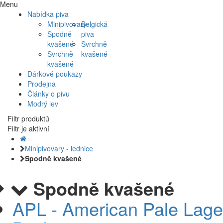
Menu
Nabídka piva
Minipivovary
Belgická
Spodně
piva
kvašené
Svrchně
Svrchně
kvašené
kvašené
Dárkové poukazy
Prodejna
Články o pivu
Modrý lev
Filtr produktů
Filtr je aktivní
Minipivovary - lednice
Spodně kvašené
Spodně kvašené
APL - American Pale Lage