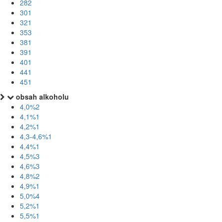
28
2
30
1
32
1
35
3
38
1
39
1
40
1
44
1
45
1
obsah alkoholu
4,0%
2
4,1%
1
4,2%
1
4,3-4,6%
1
4,4%
1
4,5%
3
4,6%
3
4,8%
2
4,9%
1
5,0%
4
5,2%
1
5,5%
1