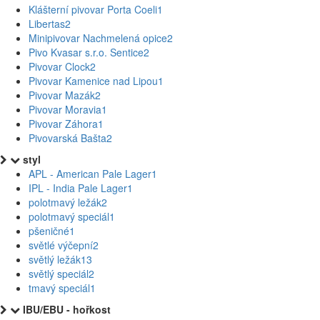
Klášterní pivovar Porta Coeli
1
Libertas
2
Minipivovar Nachmelená opice
2
Pivo Kvasar s.r.o. Sentice
2
Pivovar Clock
2
Pivovar Kamenice nad Lipou
1
Pivovar Mazák
2
Pivovar Moravia
1
Pivovar Záhora
1
Pivovarská Bašta
2
styl
APL - American Pale Lager
1
IPL - India Pale Lager
1
polotmavý ležák
2
polotmavý speciál
1
pšeničné
1
světlé výčepní
2
světlý ležák
13
světlý speciál
2
tmavý speciál
1
IBU/EBU - hořkost