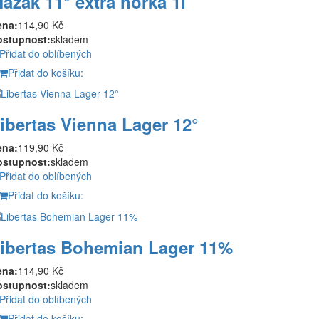
azák 11° extra hořká 1l
ena:
114,90 Kč
ostupnost:
skladem
Přidat do oblíbených
Přidat do košíku:
ibertas Vienna Lager 12°
ena:
119,90 Kč
ostupnost:
skladem
Přidat do oblíbených
Přidat do košíku:
ibertas Bohemian Lager 11%
ena:
114,90 Kč
ostupnost:
skladem
Přidat do oblíbených
Přidat do košíku: