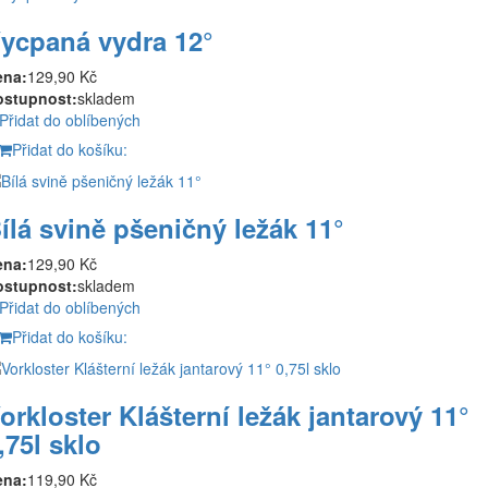
ycpaná vydra 12°
ena:
129,90 Kč
ostupnost:
skladem
Přidat do oblíbených
Přidat do košíku:
ílá svině pšeničný ležák 11°
ena:
129,90 Kč
ostupnost:
skladem
Přidat do oblíbených
Přidat do košíku:
orkloster Klášterní ležák jantarový 11°
,75l sklo
ena:
119,90 Kč