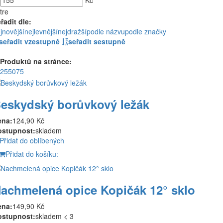
Kč
ltre
řadit dle:
jnovější
nejlevnější
nejdražší
podle názvu
podle značky
seřadit vzestupně
seřadit sestupně
Produktů na stránce:
25
50
75
eskydský borůvkový ležák
ena:
124,90 Kč
ostupnost:
skladem
Přidat do oblíbených
Přidat do košíku:
achmelená opice Kopičák 12° sklo
ena:
149,90 Kč
ostupnost:
skladem < 3