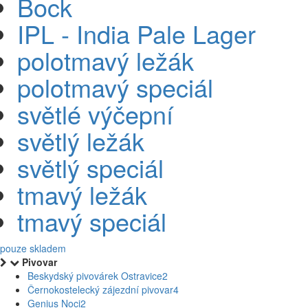
Bock
IPL - India Pale Lager
polotmavý ležák
polotmavý speciál
světlé výčepní
světlý ležák
světlý speciál
tmavý ležák
tmavý speciál
pouze skladem
Pivovar
Beskydský pivovárek Ostravice
2
Černokostelecký zájezdní pivovar
4
Genius Noci
2