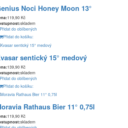
enius Noci Honey Moon 13°
ena:
119,90 Kč
ostupnost:
skladem
Přidat do oblíbených
Přidat do košíku:
vasar sentický 15° medový
ena:
139,90 Kč
ostupnost:
skladem
Přidat do oblíbených
Přidat do košíku:
oravia Rathaus Bier 11° 0,75l
ena:
119,90 Kč
ostupnost:
skladem
Přidat do oblíbených