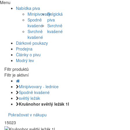
Menu
Nabídka piva
Minipivovary
Belgická
Spodně
piva
kvašené
Svrchně
Svrchně
kvašené
kvašené
Dárkové poukazy
Prodejna
Články o pivu
Modrý lev
Filtr produktů
Filtr je aktivní
Minipivovary - lednice
Spodně kvašené
světlý ležák
Krušnohor světlý ležák 1l
Pokračovat v nákupu
15023