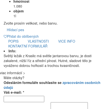
hmotnost
1.080
objem
1l
Zvolte prosím velikost, nebo barvu.
Hlídací pes
Přidat do oblíbených
POPIS
VLASTNOSTI
VICE INFO
KONTAKTNÍ FORMULÁŘ
Info:
Světlý ležák z Kraslic má světle jantarovou barvu, je dosti
zakalené, nižší říz a střední plnost. Hutné, sladové tělo je
vyváženo dobrou hořkostí a trochou kvasničnosti.
viac informácií >
Máte otázky?
Odesláním formuláře souhlasíte se
zpracováním osobních
údajů
Váš e-mail: *