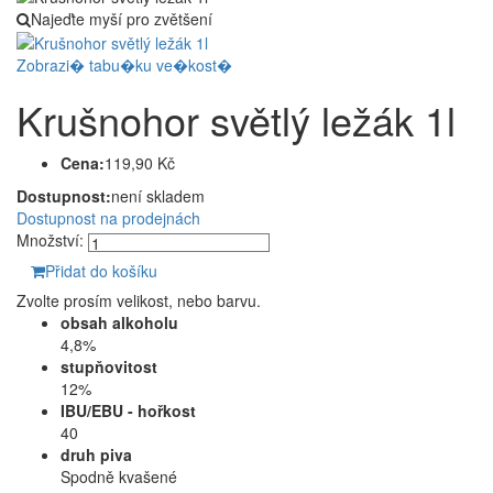
Najeďte myší pro zvětšení
Zobrazi� tabu�ku ve�kost�
Krušnohor světlý ležák 1l
Cena:
119,90 Kč
Dostupnost:
není skladem
Dostupnost na prodejnách
Množství:
Přidat do košíku
Zvolte prosím velikost, nebo barvu.
obsah alkoholu
4,8%
stupňovitost
12%
IBU/EBU - hořkost
40
druh piva
Spodně kvašené