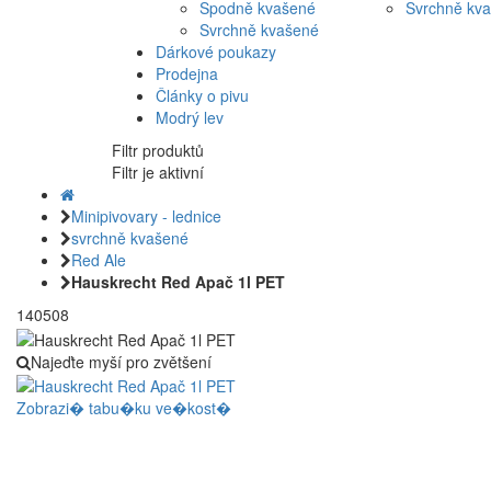
Spodně kvašené
Svrchně kv
Svrchně kvašené
Dárkové poukazy
Prodejna
Články o pivu
Modrý lev
Filtr produktů
Filtr je aktivní
Minipivovary - lednice
svrchně kvašené
Red Ale
Hauskrecht Red Apač 1l PET
140508
Najeďte myší pro zvětšení
Zobrazi� tabu�ku ve�kost�