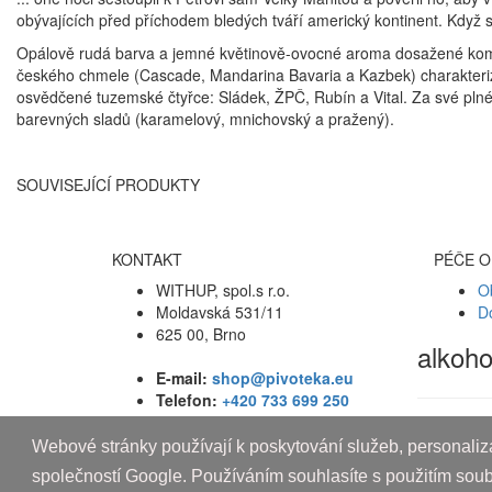
obývajících před příchodem bledých tváří americký kontinent. Když se
Opálově rudá barva a jemné květinově-ovocné aroma dosažené kom
českého chmele (Cascade, Mandarina Bavaria a Kazbek) charakterizu
osvědčené tuzemské čtyřce: Sládek, ŽPČ, Rubín a Vital. Za své plné
barevných sladů (karamelový, mnichovský a pražený).
SOUVISEJÍCÍ PRODUKTY
KONTAKT
PÉČE O
WITHUP, spol.s r.o.
O
Moldavská 531/11
D
625 00, Brno
alkoh
E-mail:
shop@pivoteka.eu
Telefon:
+420 733 699 250
Webové stránky používají k poskytování služeb, personaliza
Copyright © 2010-2019 An systems, s.r.o.
společností Google. Používáním souhlasíte s použitím sou