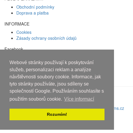
Obchodní podmínky
Doprava a platba
INFORMACE
Cookies
Zásady ochrany osobních údajů
Facebook
Osobám mladším 18 let alkohol
Webové stránky používají k poskytování
služeb, personalizaci reklam a analýze
neprodáváme!
návštěvnosti soubory cookie. Informace, jak
tyto stránky používáte, jsou sdíleny se
společností Google. Používáním souhlasíte s
použitím souborů cookie.
Více informací
Copyright © 2010-2019 An systems, s.r.o.
Nahoru
Rozumím!