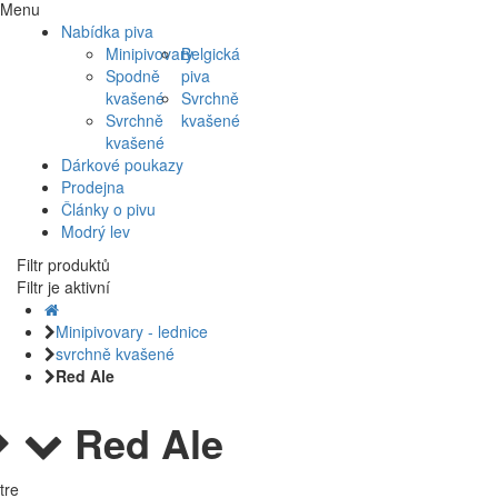
Menu
Nabídka piva
Minipivovary
Belgická
Spodně
piva
kvašené
Svrchně
Svrchně
kvašené
kvašené
Dárkové poukazy
Prodejna
Články o pivu
Modrý lev
Filtr produktů
Filtr je aktivní
Minipivovary - lednice
svrchně kvašené
Red Ale
Red Ale
ltre