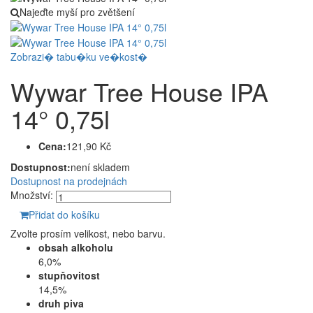
Najeďte myší pro zvětšení
Zobrazi� tabu�ku ve�kost�
Wywar Tree House IPA
14° 0,75l
Cena:
121,90 Kč
Dostupnost:
není skladem
Dostupnost na prodejnách
Množství:
Přidat do košíku
Zvolte prosím velikost, nebo barvu.
obsah alkoholu
6,0%
stupňovitost
14,5%
druh piva