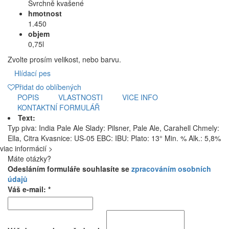
Svrchně kvašené
hmotnost
1.450
objem
0,75l
Zvolte prosím velikost, nebo barvu.
Hlídací pes
Přidat do oblíbených
POPIS
VLASTNOSTI
VICE INFO
KONTAKTNÍ FORMULÁŘ
Text:
Typ piva: India Pale Ale Slady: Pilsner, Pale Ale, Carahell Chmely:
Ella, Citra Kvasnice: US-05 EBC: IBU: Plato: 13° Min. % Alk.: 5,8%
viac informácií >
Máte otázky?
Odesláním formuláře souhlasíte se
zpracováním osobních
údajů
Váš e-mail: *