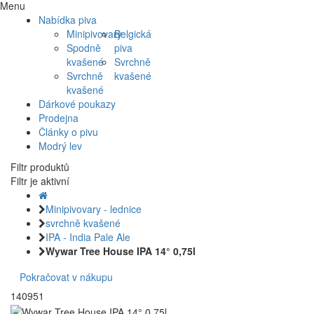
Menu
Nabídka piva
Minipivovary
Belgická
Spodně
piva
kvašené
Svrchně
Svrchně
kvašené
kvašené
Dárkové poukazy
Prodejna
Články o pivu
Modrý lev
Filtr produktů
Filtr je aktivní
Minipivovary - lednice
svrchně kvašené
IPA - India Pale Ale
Wywar Tree House IPA 14° 0,75l
Pokračovat v nákupu
140951