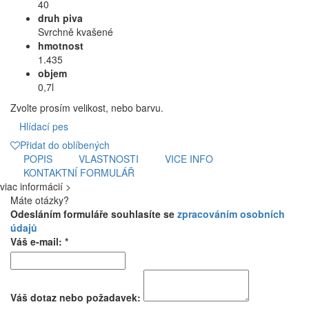
40
druh piva
Svrchně kvašené
hmotnost
1.435
objem
0,7l
Zvolte prosím velikost, nebo barvu.
Hlídací pes
Přidat do oblíbených
POPIS
VLASTNOSTI
VICE INFO
KONTAKTNÍ FORMULÁŘ
viac informácií >
Máte otázky?
Odesláním formuláře souhlasíte se
zpracováním osobních
údajů
Váš e-mail: *
Váš dotaz nebo požadavek: