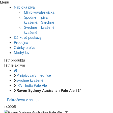
Menu
Nabídka piva
Minipivovary
Belgická
Spodně
piva
kvašené
Svrchně
Svrchně
kvašené
kvašené
Dárkové poukazy
Prodejna
Články o pivu
Modrý lev
Filtr produktů
Filtr je aktivní
Minipivovary - lednice
svrchně kvašené
IPA - India Pale Ale
Raven Sydney Australian Pale Ale 13°
Pokračovat v nákupu
140205