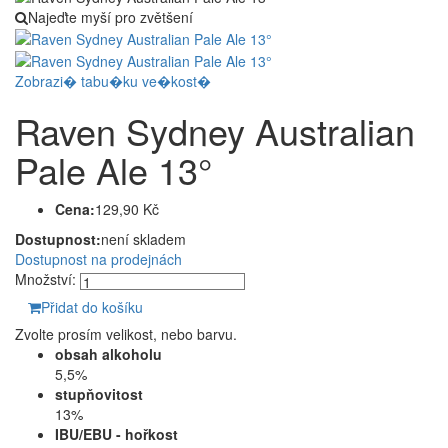
Najeďte myší pro zvětšení
Zobrazi� tabu�ku ve�kost�
Raven Sydney Australian
Pale Ale 13°
Cena:
129,90 Kč
Dostupnost:
není skladem
Dostupnost na prodejnách
Množství:
Přidat do košíku
Zvolte prosím velikost, nebo barvu.
obsah alkoholu
5,5%
stupňovitost
13%
IBU/EBU - hořkost