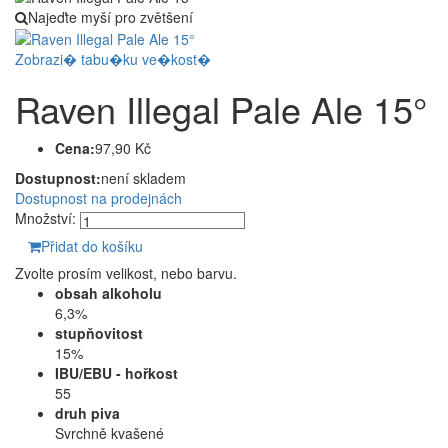
Najeďte myší pro zvětšení
Zobrazi� tabu�ku ve�kost�
Raven Illegal Pale Ale 15°
Cena:
97,90 Kč
Dostupnost:
není skladem
Dostupnost na prodejnách
Množství:
Přidat do košíku
Zvolte prosím velikost, nebo barvu.
obsah alkoholu
6,3%
stupňovitost
15%
IBU/EBU - hořkost
55
druh piva
Svrchně kvašené