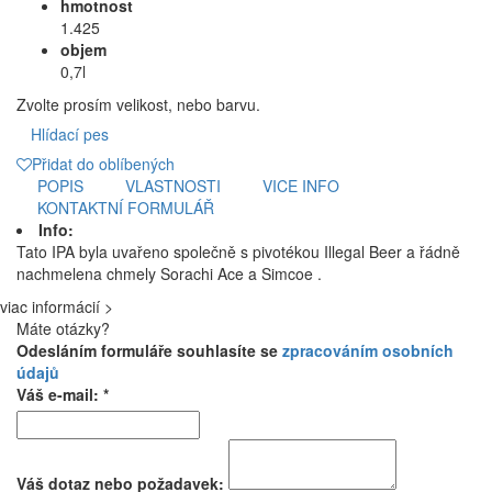
hmotnost
1.425
objem
0,7l
Zvolte prosím velikost, nebo barvu.
Hlídací pes
Přidat do oblíbených
POPIS
VLASTNOSTI
VICE INFO
KONTAKTNÍ FORMULÁŘ
Info:
Tato IPA byla uvařeno společně s pivotékou Illegal Beer a řádně
nachmelena chmely Sorachi Ace a Simcoe .
viac informácií >
Máte otázky?
Odesláním formuláře souhlasíte se
zpracováním osobních
údajů
Váš e-mail: *
Váš dotaz nebo požadavek: