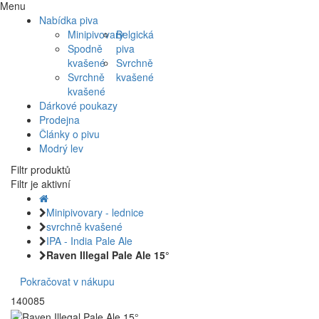
Menu
Nabídka piva
Minipivovary
Belgická
Spodně
piva
kvašené
Svrchně
Svrchně
kvašené
kvašené
Dárkové poukazy
Prodejna
Články o pivu
Modrý lev
Filtr produktů
Filtr je aktivní
Minipivovary - lednice
svrchně kvašené
IPA - India Pale Ale
Raven Illegal Pale Ale 15°
Pokračovat v nákupu
140085