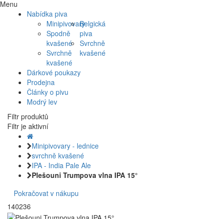
Menu
Nabídka piva
Minipivovary
Belgická
Spodně
piva
kvašené
Svrchně
Svrchně
kvašené
kvašené
Dárkové poukazy
Prodejna
Články o pivu
Modrý lev
Filtr produktů
Filtr je aktivní
Minipivovary - lednice
svrchně kvašené
IPA - India Pale Ale
Plešouni Trumpova vlna IPA 15°
Pokračovat v nákupu
140236