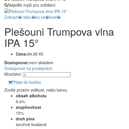
Najeďte myší pro zvětšení
Zobrazi� tabu�ku ve�kost�
Plešouni Trumpova vlna
IPA 15°
Cena:
84,90 Kč
Dostupnost:
není skladem
Dostupnost na prodejnách
Množství:
Přidat do košíku
Zvolte prosím velikost, nebo barvu.
obsah alkoholu
6,4%
stupňovitost
15%
druh piva
svrchně kvašené