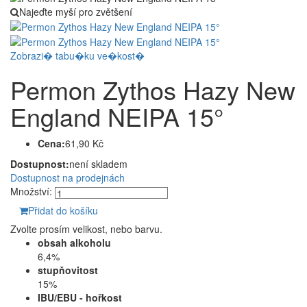
Najeďte myší pro zvětšení
Zobrazi� tabu�ku ve�kost�
Permon Zythos Hazy New
England NEIPA 15°
Cena:
61,90 Kč
Dostupnost:
není skladem
Dostupnost na prodejnách
Množství:
Přidat do košíku
Zvolte prosím velikost, nebo barvu.
obsah alkoholu
6,4%
stupňovitost
15%
IBU/EBU - hořkost