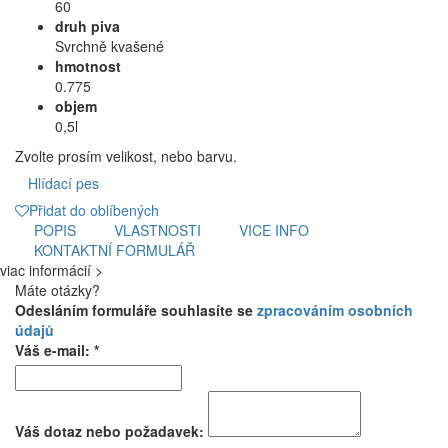
60
druh piva
Svrchně kvašené
hmotnost
0.775
objem
0,5l
Zvolte prosím velikost, nebo barvu.
Hlídací pes
Přidat do oblíbených
POPIS
VLASTNOSTI
VICE INFO
KONTAKTNÍ FORMULÁŘ
viac informácií >
Máte otázky?
Odesláním formuláře souhlasíte se
zpracováním osobních
údajů
Váš e-mail: *
Váš dotaz nebo požadavek: