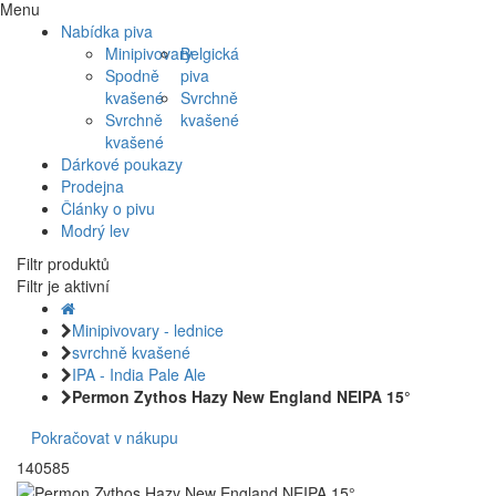
Menu
Nabídka piva
Minipivovary
Belgická
Spodně
piva
kvašené
Svrchně
Svrchně
kvašené
kvašené
Dárkové poukazy
Prodejna
Články o pivu
Modrý lev
Filtr produktů
Filtr je aktivní
Minipivovary - lednice
svrchně kvašené
IPA - India Pale Ale
Permon Zythos Hazy New England NEIPA 15°
Pokračovat v nákupu
140585