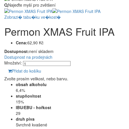
Najeďte myší pro zvětšení
Zobrazi� tabu�ku ve�kost�
Permon XMAS Fruit IPA
Cena:
62,90 Kč
Dostupnost:
není skladem
Dostupnost na prodejnách
Množství:
Přidat do košíku
Zvolte prosím velikost, nebo barvu.
obsah alkoholu
6,4%
stupňovitost
15%
IBU/EBU - hořkost
29
druh piva
Svrchně kvašené