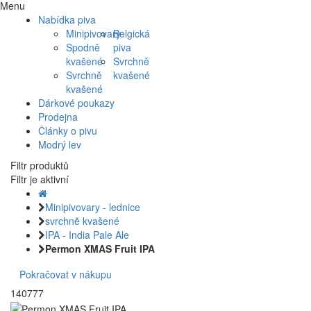
Menu
Nabídka piva
Minipivovary
Belgická
Spodně
piva
kvašené
Svrchně
Svrchně
kvašené
kvašené
Dárkové poukazy
Prodejna
Články o pivu
Modrý lev
Filtr produktů
Filtr je aktivní
Minipivovary - lednice
svrchně kvašené
IPA - India Pale Ale
Permon XMAS Fruit IPA
Pokračovat v nákupu
140777