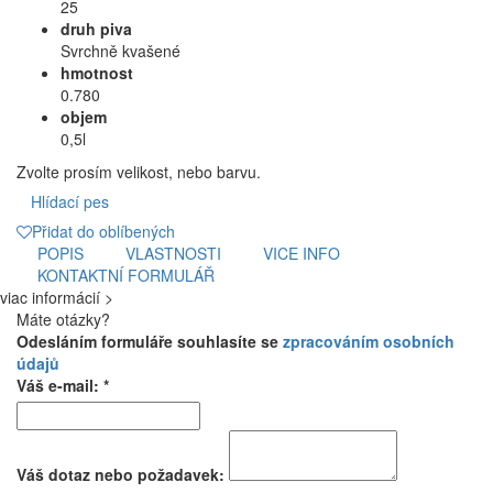
25
druh piva
Svrchně kvašené
hmotnost
0.780
objem
0,5l
Zvolte prosím velikost, nebo barvu.
Hlídací pes
Přidat do oblíbených
POPIS
VLASTNOSTI
VICE INFO
KONTAKTNÍ FORMULÁŘ
viac informácií >
Máte otázky?
Odesláním formuláře souhlasíte se
zpracováním osobních
údajů
Váš e-mail: *
Váš dotaz nebo požadavek: