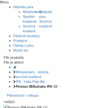
Menu
Nabídka piva
Minipivovary
Belgická
Spodně
piva
kvašené
Svrchně
Svrchně
kvašené
kvašené
Dárkové poukazy
Prodejna
Články o pivu
Modrý lev
Filtr produktů
Filtr je aktivní
Minipivovary - lednice
svrchně kvašené
IPA - India Pale Ale
Permon Milkshake IPA 13°
Pokračovat v nákupu
140921