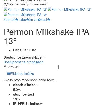
Najeďte myší pro zvětšení
Zobrazi� tabu�ku ve�kost�
Permon Milkshake IPA
13°
Cena:
61,90 Kč
Dostupnost:
není skladem
Dostupnost na prodejnách
Množství:
Přidat do košíku
Zvolte prosím velikost, nebo barvu.
obsah alkoholu
5,0%
stupňovitost
13%
IBU/EBU - hořkost