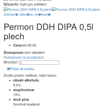
Najeďte myší pro zvětšení
Zobrazi� tabu�ku ve�kost�
Permon DDH DIPA 0,5l
plech
Cena:
64,90 Kč
Dostupnost:
není skladem
Dostupnost na prodejnách
Množství:
Přidat do košíku
Zvolte prosím velikost, nebo barvu.
obsah alkoholu
8,5%
stupňovitost
19%
druh piva
Svrchně kvašené