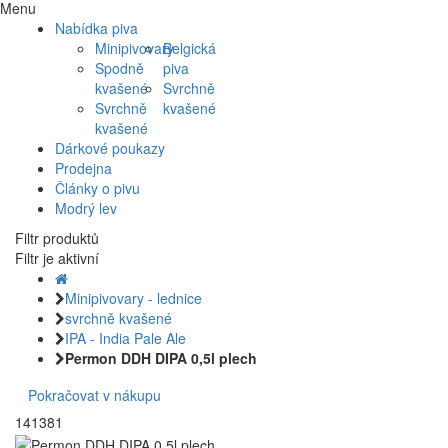
Menu
Nabídka piva
Minipivovary
Belgická
Spodně
piva
kvašené
Svrchně
Svrchně
kvašené
kvašené
Dárkové poukazy
Prodejna
Články o pivu
Modrý lev
Filtr produktů
Filtr je aktivní
Minipivovary - lednice
svrchně kvašené
IPA - India Pale Ale
Permon DDH DIPA 0,5l plech
Pokračovat v nákupu
141381