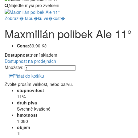
Najeďte myší pro zvětšení
Zobrazi� tabu�ku ve�kost�
Maxmilián polibek Ale 11°
Cena:
89,90 Kč
Dostupnost:
není skladem
Dostupnost na prodejnách
Množství:
Přidat do košíku
Zvolte prosím velikost, nebo barvu.
stupňovitost
11%
druh piva
Svrchně kvašené
hmotnost
1.080
objem
1l