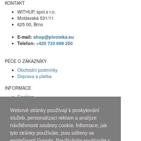
KONTAKT
WITHUP, spol.s r.o.
Moldavská 531/11
625 00, Brno
E-mail:
shop@pivoteka.eu
Telefon:
+420 733 699 250
PÉČE O ZÁKAZNÍKY
Obchodní podmínky
Doprava a platba
INFORMACE
Cookies
Zásady ochrany osobních údajů
Webové stránky používají k poskytování
Facebook
služeb, personalizaci reklam a analýze
návštěvnosti soubory cookie. Informace, jak
Osobám mladším 18 let alkohol
tyto stránky používáte, jsou sdíleny se
společností Google. Používáním souhlasíte s