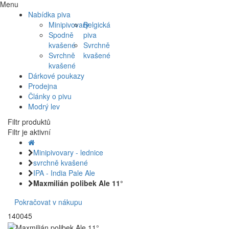
Menu
Nabídka piva
Minipivovary
Belgická
Spodně
piva
kvašené
Svrchně
Svrchně
kvašené
kvašené
Dárkové poukazy
Prodejna
Články o pivu
Modrý lev
Filtr produktů
Filtr je aktivní
Minipivovary - lednice
svrchně kvašené
IPA - India Pale Ale
Maxmilián polibek Ale 11°
Pokračovat v nákupu
140045