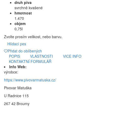
druh piva
svrchně kvašené
hmotnost
1.470
objem
0,75l
Zvolte prosím velikost, nebo barvu.
Hlídací pes
Přidat do oblíbených
POPIS
VLASTNOSTI
VICE INFO
KONTAKTNÍ FORMULÁŘ
Info Web:
výrobce:
https://www.pivovarmatuska.cz/
Pivovar Matuška
U Radnice 115
267 42 Broumy