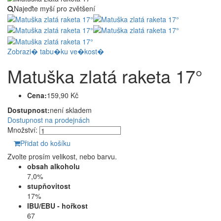
Najeďte myší pro zvětšení
Zobrazi� tabu�ku ve�kost�
Matuška zlatá raketa 17°
Cena:
159,90 Kč
Dostupnost:
není skladem
Dostupnost na prodejnách
Množství:
Přidat do košíku
Zvolte prosím velikost, nebo barvu.
obsah alkoholu
7,0%
stupňovitost
17%
IBU/EBU - hořkost
67