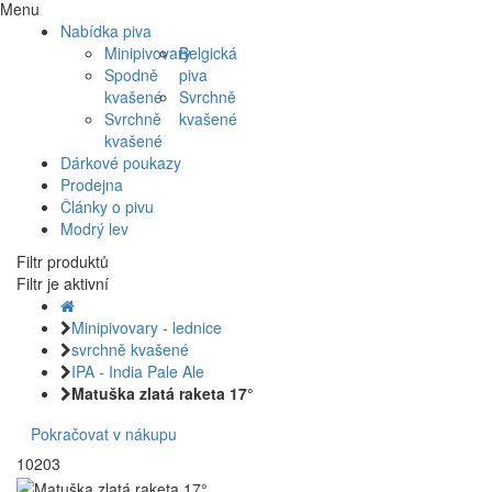
Menu
Nabídka piva
Minipivovary
Belgická
Spodně
piva
kvašené
Svrchně
Svrchně
kvašené
kvašené
Dárkové poukazy
Prodejna
Články o pivu
Modrý lev
Filtr produktů
Filtr je aktivní
Minipivovary - lednice
svrchně kvašené
IPA - India Pale Ale
Matuška zlatá raketa 17°
Pokračovat v nákupu
10203