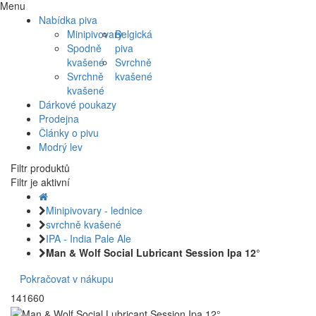
Menu
Nabídka piva
Minipivovary
Belgická
Spodně
piva
kvašené
Svrchně
Svrchně
kvašené
kvašené
Dárkové poukazy
Prodejna
Články o pivu
Modrý lev
Filtr produktů
Filtr je aktivní
Minipivovary - lednice
svrchně kvašené
IPA - India Pale Ale
Man & Wolf Social Lubricant Session Ipa 12°
Pokračovat v nákupu
141660