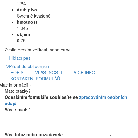
12%
druh piva
Svrchně kvašené
hmotnost
1.345
objem
0,75l
Zvolte prosím velikost, nebo barvu.
Hlídací pes
Přidat do oblíbených
POPIS
VLASTNOSTI
VICE INFO
KONTAKTNÍ FORMULÁŘ
viac informácií >
Máte otázky?
Odesláním formuláře souhlasíte se
zpracováním osobních
údajů
Váš e-mail: *
Váš dotaz nebo požadavek: