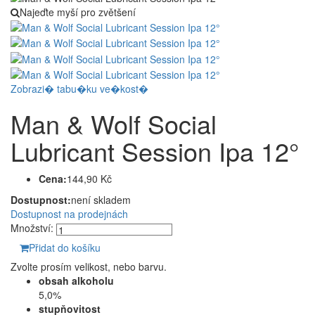
Najeďte myší pro zvětšení
Zobrazi� tabu�ku ve�kost�
Man & Wolf Social
Lubricant Session Ipa 12°
Cena:
144,90 Kč
Dostupnost:
není skladem
Dostupnost na prodejnách
Množství:
Přidat do košíku
Zvolte prosím velikost, nebo barvu.
obsah alkoholu
5,0%
stupňovitost