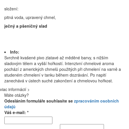
složení:
pitná voda, upravený chmel,
ječný a pšeničný slad
Info:
Svrchně kvašené pivo zlatavé až měděné barvy, s nižším
sladovým tělem a vyšší hořkostí. Intenzivní chmelové aroma
pochází z amerických chmelů použitých při chmelení na varně a
studeném chmelení v tanku během dozrávání. Po napití
zanechává v ústech suché zakončení a chmelovou hořkost.
viac informácií >
Máte otázky?
Odesláním formuláře souhlasíte se
zpracováním osobních
údajů
Váš e-mail: *