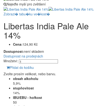
Najeďte myší pro zvětšení
Zobrazi� tabu�ku ve�kost�
Libertas India Pale Ale
14%
Cena:
124,90 Kč
Dostupnost:
není skladem
Dostupnost na prodejnách
Množství:
Přidat do košíku
Zvolte prosím velikost, nebo barvu.
obsah alkoholu
5,9%
stupňovitost
14%
IBU/EBU - hořkost
50