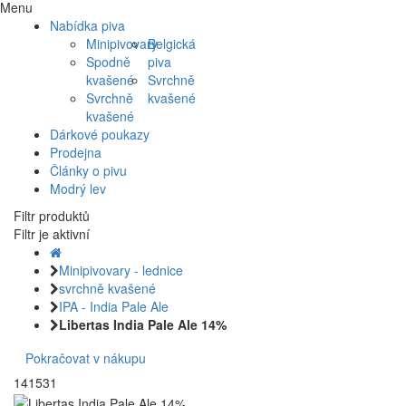
Menu
Nabídka piva
Minipivovary
Belgická
Spodně
piva
kvašené
Svrchně
Svrchně
kvašené
kvašené
Dárkové poukazy
Prodejna
Články o pivu
Modrý lev
Filtr produktů
Filtr je aktivní
Minipivovary - lednice
svrchně kvašené
IPA - India Pale Ale
Libertas India Pale Ale 14%
Pokračovat v nákupu
141531