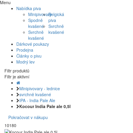
Menu
Nabídka piva
Minipivovary
Belgická
Spodně
piva
kvašené
Svrchně
Svrchně
kvašené
kvašené
Dárkové poukazy
Prodejna
Články o pivu
Modrý lev
Filtr produktů
Filtr je aktivní
Minipivovary - lednice
svrchně kvašené
IPA - India Pale Ale
Kocour India Pale ale 0,5l
Pokračovat v nákupu
10180