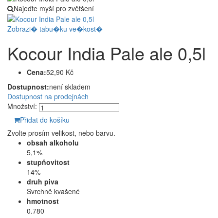
Najeďte myší pro zvětšení
Zobrazi� tabu�ku ve�kost�
Kocour India Pale ale 0,5l
Cena:
52,90 Kč
Dostupnost:
není skladem
Dostupnost na prodejnách
Množství:
Přidat do košíku
Zvolte prosím velikost, nebo barvu.
obsah alkoholu
5,1%
stupňovitost
14%
druh piva
Svrchně kvašené
hmotnost
0.780