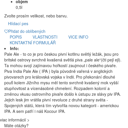
objem
0,5l
Zvolte prosím velikost, nebo barvu.
Hlídací pes
Přidat do oblíbených
POPIS
VLASTNOSTI
VICE INFO
KONTAKTNÍ FORMULÁŘ
Info:
Pale Ale - to co je pro českou pivní kotlinu světlý ležák, jsou pro
britské ostrovy svrchně kvašená světlá piva „pale ale“(čti pejl ejl).
Ta mohou svojí zajímavou hořkostí zaujmout i českého pivaře.
Piva India Pale Ale ( IPA ) byla původně vařená v anglických
pivovarech pro královská vojska v Indii. Pro překonání dlouhé
pouťi kolem Jižního mysu měl tento svrchně kvašený mok vyšší
stupňovitost a vícenásobné chmelení. Rozpadem kolonií a
změnou vkusu ostrovního pivaře došlo k ústupu ze slávy piv IPA.
Jejich lesk jim vrátila pivní revoluce z druhé strany světa -
Spojených států, která tím vytvořila novou kategorii - americkou
IPA. A sem patří i náš Kocour IPA.
viac informácií >
Máte otázky?