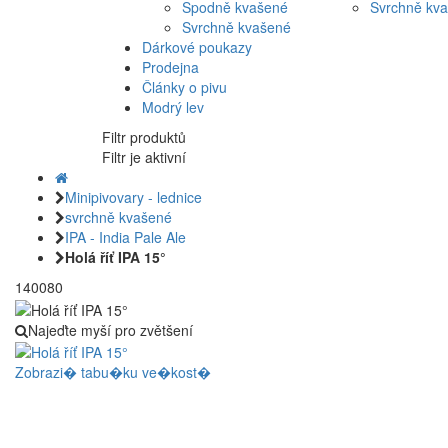
Spodně kvašené
Svrchně kv
Svrchně kvašené
Dárkové poukazy
Prodejna
Články o pivu
Modrý lev
Filtr produktů
Filtr je aktivní
Minipivovary - lednice
svrchně kvašené
IPA - India Pale Ale
Holá říť IPA 15°
140080
Najeďte myší pro zvětšení
Zobrazi� tabu�ku ve�kost�