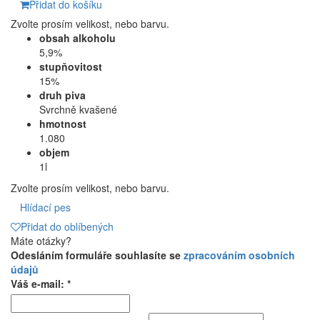
Přidat do košíku
Zvolte prosím velikost, nebo barvu.
obsah alkoholu
5,9%
stupňovitost
15%
druh piva
Svrchně kvašené
hmotnost
1.080
objem
1l
Zvolte prosím velikost, nebo barvu.
Hlídací pes
Přidat do oblíbených
Máte otázky?
Odesláním formuláře souhlasíte se
zpracováním osobních
údajů
Váš e-mail: *