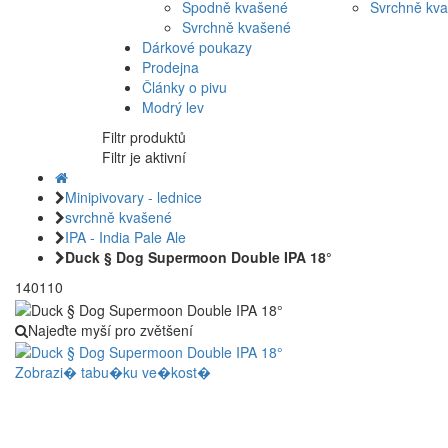
Spodně kvašené
Svrchně kv
Svrchně kvašené
Dárkové poukazy
Prodejna
Články o pivu
Modrý lev
Filtr produktů
Filtr je aktivní
Minipivovary - lednice
svrchně kvašené
IPA - India Pale Ale
Duck § Dog Supermoon Double IPA 18°
140110
Najeďte myší pro zvětšení
Zobrazi� tabu�ku ve�kost�