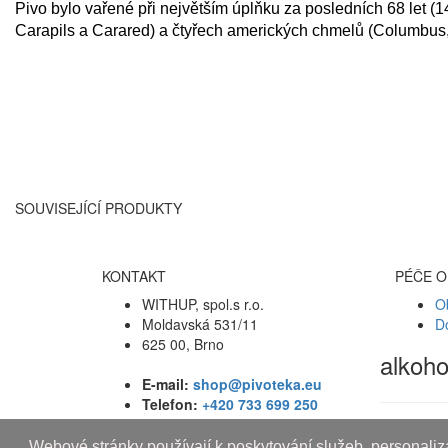
Pivo bylo vařené při největším úplňku za posledních 68 let (14
Carapils a Carared) a čtyřech amerických chmelů (Columbus,
SOUVISEJÍCÍ PRODUKTY
KONTAKT
PÉČE O
WITHUP, spol.s r.o.
O
Moldavská 531/11
D
625 00, Brno
alkoh
E-mail:
shop@pivoteka.eu
Telefon:
+420 733 699 250
Webové stránky používají k poskytování služeb, personaliza