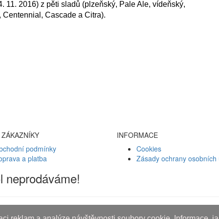
. 11. 2016) z pěti sladů (plzeňský, Pale Ale, vídeňský,
 Centennial, Cascade a Citra).
 ZÁKAZNÍKY
INFORMACE
bchodní podmínky
Cookies
oprava a platba
Zásady ochrany osobních 
ol neprodáváme!
ci reklam a analýze návštěvnosti soubory cookie. Informace, jak