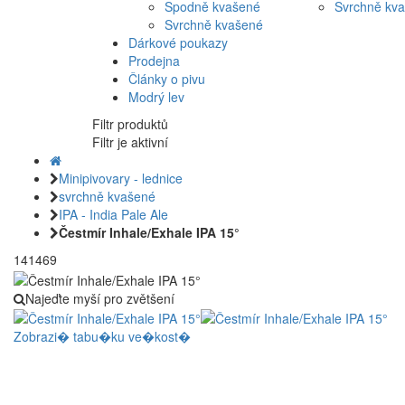
Spodně kvašené
Svrchně kv
Svrchně kvašené
Dárkové poukazy
Prodejna
Články o pivu
Modrý lev
Filtr produktů
Filtr je aktivní
Minipivovary - lednice
svrchně kvašené
IPA - India Pale Ale
Čestmír Inhale/Exhale IPA 15°
141469
Najeďte myší pro zvětšení
Zobrazi� tabu�ku ve�kost�