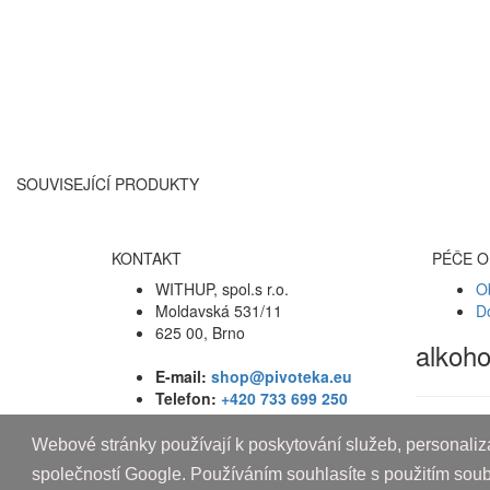
SOUVISEJÍCÍ PRODUKTY
KONTAKT
PÉČE O
WITHUP, spol.s r.o.
O
Moldavská 531/11
D
625 00, Brno
alkoh
E-mail:
shop@pivoteka.eu
Telefon:
+420 733 699 250
Webové stránky používají k poskytování služeb, personaliza
Copyright © 2010-2019 An systems, s.r.o.
společností Google. Používáním souhlasíte s použitím sou