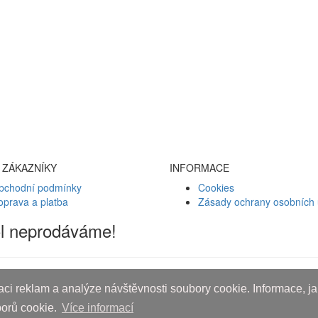
 ZÁKAZNÍKY
INFORMACE
bchodní podmínky
Cookies
oprava a platba
Zásady ochrany osobních 
ol neprodáváme!
ci reklam a analýze návštěvnosti soubory cookie. Informace, jak
borů cookie.
Více informací