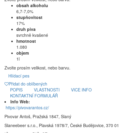
obsah alkoholu
6,7-7,0%
stupňovitost
17%
druh piva
svrchně kvašené
hmotnost
1.080
objem
1l
Zvolte prosím velikost, nebo barvu.
Hlídací pes
Přidat do oblíbených
POPIS
VLASTNOSTI
VICE INFO
KONTAKTNÍ FORMULÁŘ
Info Web:
https://pivovarantos.cz/
Pivovar Antoš, Pražská 1847, Slaný
Slaneebeer s.r.o., Plavská 1978/7, České Budějovice, 370 01