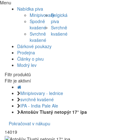
Menu
Nabídka piva
Minipivovary
Belgická
Spodně
piva
kvašené
Svrchně
Svrchně
kvašené
kvašené
Dárkové poukazy
Prodejna
Články o pivu
Modrý lev
Filtr produktů
Filtr je aktivní
Minipivovary - lednice
svrchně kvašené
IPA - India Pale Ale
Antošův Tlustý netopýr 17° ipa
Pokračovat v nákupu
14019