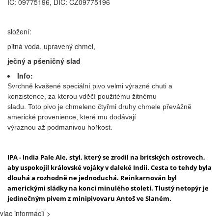
IČ: 09775196, DIČ: CZ09775196
složení:
pitná voda, upravený chmel,
ječný a pšeničný slad
Info:
Svrchně kvašené speciální pivo velmi výrazné chuti a
konzistence, za kterou vděčí použitému žitnému
sladu. Toto pivo je chmeleno čtyřmi druhy chmele převážně
americké provenience, které mu dodávají
výraznou až podmanivou hořkost.
IPA - India Pale Ale, styl, který se zrodil na britských ostrovech,
aby uspokojil královské vojáky v daleké Indii. Cesta to tehdy byla
dlouhá a rozhodně ne jednoduchá. Reinkarnován byl
americkými sládky na konci minulého století. Tlustý netopýr je
jedinečným pivem z minipivovaru Antoš ve Slaném.
viac informácií >