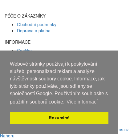
PÉČE O ZÁKAZNÍKY
Obchodní podmínky
Doprava a platba
INFORMACE
Cookies
Zásady ochrany osobních údajů
Webové stránky používají k poskytování
Facebook
služeb, personalizaci reklam a analýze
návštěvnosti soubory cookie. Informace, jak
Osobám mladším 18 let alkohol
tyto stránky používáte, jsou sdíleny se
neprodáváme!
společností Google. Používáním souhlasíte s
použitím souborů cookie.
Více informací
Rozumím!
Copyright © 2010-2019 An systems, s.r.o.
Nahoru