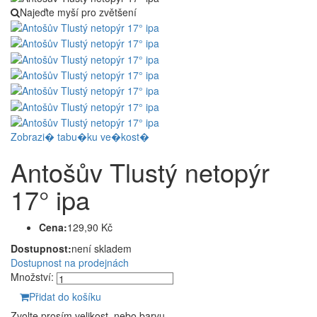
Najeďte myší pro zvětšení
Zobrazi� tabu�ku ve�kost�
Antošův Tlustý netopýr
17° ipa
Cena:
129,90 Kč
Dostupnost:
není skladem
Dostupnost na prodejnách
Množství:
Přidat do košíku
Zvolte prosím velikost, nebo barvu.