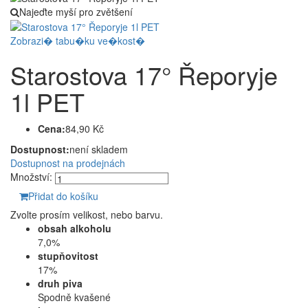
Najeďte myší pro zvětšení
Zobrazi� tabu�ku ve�kost�
Starostova 17° Řeporyje
1l PET
Cena:
84,90 Kč
Dostupnost:
není skladem
Dostupnost na prodejnách
Množství:
Přidat do košíku
Zvolte prosím velikost, nebo barvu.
obsah alkoholu
7,0%
stupňovitost
17%
druh piva
Spodně kvašené