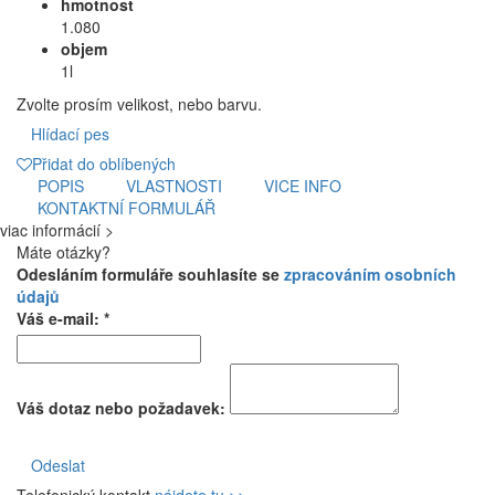
hmotnost
1.080
objem
1l
Zvolte prosím velikost, nebo barvu.
Hlídací pes
Přidat do oblíbených
POPIS
VLASTNOSTI
VICE INFO
KONTAKTNÍ FORMULÁŘ
viac informácií >
Máte otázky?
Odesláním formuláře souhlasíte se
zpracováním osobních
údajů
Váš e-mail: *
Váš dotaz nebo požadavek:
Odeslat
Telefonický kontakt
nájdete tu >>