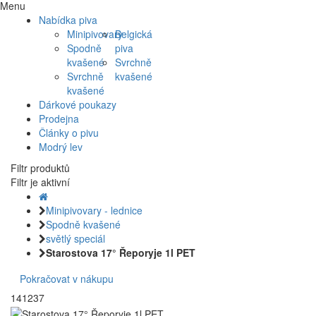
Menu
Nabídka piva
Minipivovary
Belgická
Spodně
piva
kvašené
Svrchně
Svrchně
kvašené
kvašené
Dárkové poukazy
Prodejna
Články o pivu
Modrý lev
Filtr produktů
Filtr je aktivní
Minipivovary - lednice
Spodně kvašené
světlý speciál
Starostova 17° Řeporyje 1l PET
Pokračovat v nákupu
141237