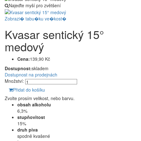
Najeďte myší pro zvětšení
Zobrazi� tabu�ku ve�kost�
Kvasar sentický 15°
medový
Cena:
139,90 Kč
Dostupnost:
skladem
Dostupnost na prodejnách
Množství:
Přidat do košíku
Zvolte prosím velikost, nebo barvu.
obsah alkoholu
6,3%
stupňovitost
15%
druh piva
spodně kvašené