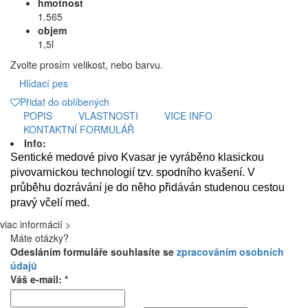
hmotnost
1.565
objem
1,5l
Zvolte prosím velikost, nebo barvu.
Hlídací pes
Přidat do oblíbených
POPIS
VLASTNOSTI
VICE INFO
KONTAKTNÍ FORMULÁŘ
Info:
Sentické medové pivo Kvasar je vyráběno klasickou
pivovarnickou technologií tzv. spodního kvašení. V
průběhu dozrávání je do něho přidáván studenou cestou
pravý včelí med.
viac informácií >
Máte otázky?
Odesláním formuláře souhlasíte se
zpracováním osobních
údajů
Váš e-mail: *