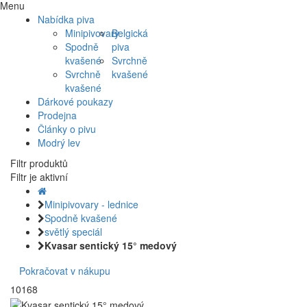
Menu
Nabídka piva
Minipivovary
Belgická
Spodně
piva
kvašené
Svrchně
Svrchně
kvašené
kvašené
Dárkové poukazy
Prodejna
Články o pivu
Modrý lev
Filtr produktů
Filtr je aktivní
Minipivovary - lednice
Spodně kvašené
světlý speciál
Kvasar sentický 15° medový
Pokračovat v nákupu
10168