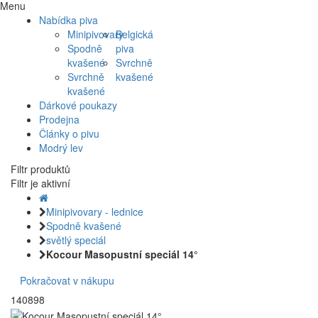
Menu
Nabídka piva
Minipivovary
Belgická
Spodně
piva
kvašené
Svrchně
Svrchně
kvašené
kvašené
Dárkové poukazy
Prodejna
Články o pivu
Modrý lev
Filtr produktů
Filtr je aktivní
Minipivovary - lednice
Spodně kvašené
světlý speciál
Kocour Masopustní speciál 14°
Pokračovat v nákupu
140898