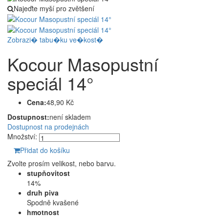
Najeďte myší pro zvětšení
Zobrazi� tabu�ku ve�kost�
Kocour Masopustní
speciál 14°
Cena:
48,90 Kč
Dostupnost:
není skladem
Dostupnost na prodejnách
Množství:
Přidat do košíku
Zvolte prosím velikost, nebo barvu.
stupňovitost
14%
druh piva
Spodně kvašené
hmotnost