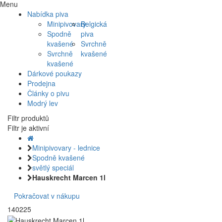
Menu
Nabídka piva
Minipivovary
Belgická
Spodně
piva
kvašené
Svrchně
Svrchně
kvašené
kvašené
Dárkové poukazy
Prodejna
Články o pivu
Modrý lev
Filtr produktů
Filtr je aktivní
Minipivovary - lednice
Spodně kvašené
světlý speciál
Hauskrecht Marcen 1l
Pokračovat v nákupu
140225