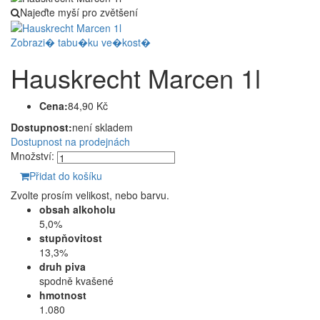
Najeďte myší pro zvětšení
Zobrazi� tabu�ku ve�kost�
Hauskrecht Marcen 1l
Cena:
84,90 Kč
Dostupnost:
není skladem
Dostupnost na prodejnách
Množství:
Přidat do košíku
Zvolte prosím velikost, nebo barvu.
obsah alkoholu
5,0%
stupňovitost
13,3%
druh piva
spodně kvašené
hmotnost
1.080