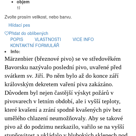
objem
1l
Zvolte prosím velikost, nebo barvu.
Hlídací pes
Přidat do oblíbených
POPIS
VLASTNOSTI
VICE INFO
KONTAKTNÍ FORMULÁŘ
Info:
Märzenbier (březnové pivo) se ve středověkém
Bavorsku nazývalo poslední pivo, uvařené před
svátkem sv. Jiří. Po něm bylo až do konce září
královským dekretem vaření piva zakázáno.
Důvodem byl nejen častější výskyt požárů v
pivovarech v letním období, ale i vyšší teploty,
které kvašení a zrání spodně kvašených piv bez
umělého chlazení neumožňovaly. Aby se takové
pivo až do podzimu nezkazilo, vařilo se na vyšší
stupňovitost a ukládalo v hlubokých sklepech pod