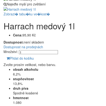
Najeďte myší pro zvětšení
Zobrazi� tabu�ku ve�kost�
Harrach medový 1l
Cena:
95,90 Kč
Dostupnost:
není skladem
Dostupnost na prodejnách
Množství:
Přidat do košíku
Zvolte prosím velikost, nebo barvu.
obsah alkoholu
6,2%
stupňovitost
13,8%
druh piva
Spodně kvašené
hmotnost
1.080