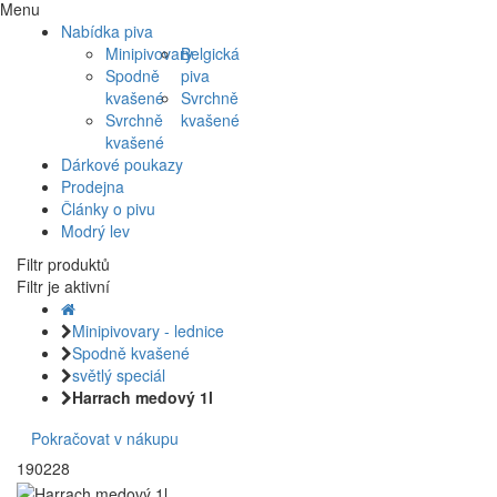
Menu
Nabídka piva
Minipivovary
Belgická
Spodně
piva
kvašené
Svrchně
Svrchně
kvašené
kvašené
Dárkové poukazy
Prodejna
Články o pivu
Modrý lev
Filtr produktů
Filtr je aktivní
Minipivovary - lednice
Spodně kvašené
světlý speciál
Harrach medový 1l
Pokračovat v nákupu
190228