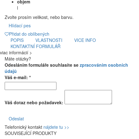
objem
l
Zvolte prosím velikost, nebo barvu.
Hlídací pes
Přidat do oblíbených
POPIS
VLASTNOSTI
VICE INFO
KONTAKTNÍ FORMULÁŘ
viac informácií >
Máte otázky?
Odesláním formuláře souhlasíte se
zpracováním osobních
údajů
Váš e-mail: *
Váš dotaz nebo požadavek:
Odeslat
Telefonický kontakt
nájdete tu >>
SOUVISEJÍCÍ PRODUKTY