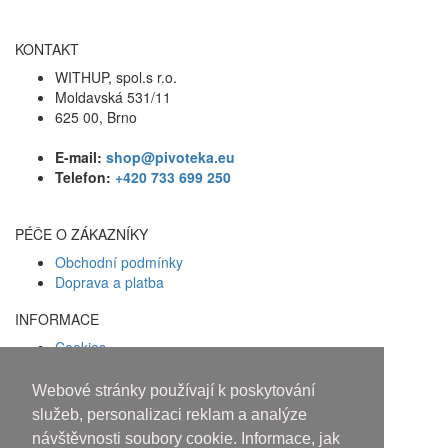
KONTAKT
WITHUP, spol.s r.o.
Moldavská 531/11
625 00, Brno
E-mail:
shop@pivoteka.eu
Telefon:
+420 733 699 250
PÉČE O ZÁKAZNÍKY
Obchodní podmínky
Doprava a platba
INFORMACE
Cookies
Zásady ochrany osobních údajů
Webové stránky používají k poskytování
Facebook
služeb, personalizaci reklam a analýze
návštěvnosti soubory cookie. Informace, jak