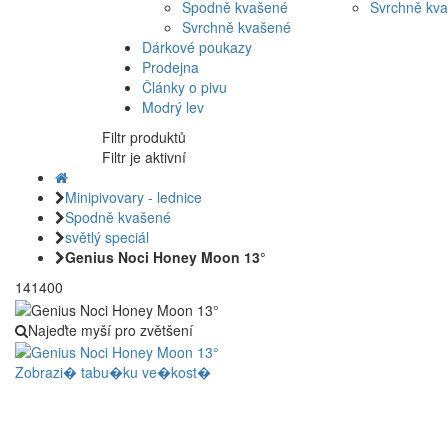
Spodně kvašené
Svrchně kv
Svrchně kvašené
Dárkové poukazy
Prodejna
Články o pivu
Modrý lev
Filtr produktů
Filtr je aktivní
Minipivovary - lednice
Spodně kvašené
světlý speciál
Genius Noci Honey Moon 13°
141400
Najeďte myší pro zvětšení
Zobrazi� tabu�ku ve�kost�