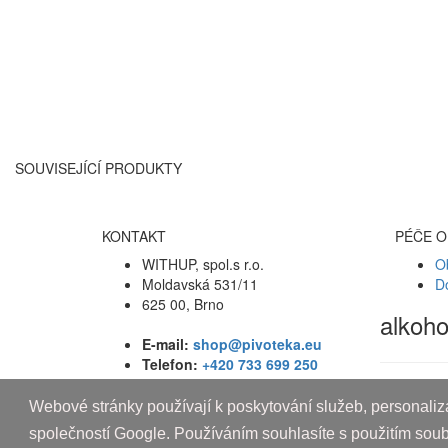
SOUVISEJÍCÍ PRODUKTY
KONTAKT
PÉČE O
WITHUP, spol.s r.o.
O
Moldavská 531/11
D
625 00, Brno
alkoh
E-mail:
shop@pivoteka.eu
Telefon:
+420 733 699 250
Webové stránky používají k poskytování služeb, personaliza
Copyright © 2010-2019 An systems, s.r.o.
společností Google. Používáním souhlasíte s použitím sou