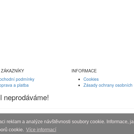
 ZÁKAZNÍKY
INFORMACE
bchodní podmínky
Cookies
oprava a platba
Zásady ochrany osobních 
ol neprodáváme!
ci reklam a analýze návštěvnosti soubory cookie. Informace, jak
borů cookie.
Více informací