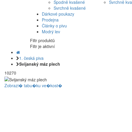
Spodně kvašené
Svrchně kv
Svrchně kvašené
Dárkové poukazy
Prodejna
Články o pivu
Modrý lev
Filtr produktů
Filtr je aktivní
1. česká piva
Svijanský máz plech
10270
Zobrazi� tabu�ku ve�kost�