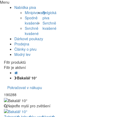
Menu
Nabídka piva
Minipivovary
Belgická
Spodně
piva
kvašené
Svrchně
Svrchně
kvašené
kvašené
Dárkové poukazy
Prodejna
Články o pivu
Modrý lev
Filtr produktů
Filtr je aktivní
Bakalář 10°
Pokračovat v nákupu
190288
Najeďte myší pro zvětšení
Zobrazi� tabu�ku ve�kost�