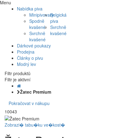
Menu
Nabídka piva
Minipivovary
Belgická
Spodně
piva
kvašené
Svrchně
Svrchně
kvašené
kvašené
Dárkové poukazy
Prodejna
Články o pivu
Modrý lev
Filtr produktů
Filtr je aktivní
Žatec Premium
Pokračovat v nákupu
10043
Zobrazi� tabu�ku ve�kost�