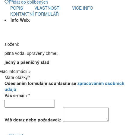
Přidat do oblíbených
POPIS
VLASTNOSTI
VICE INFO
KONTAKTNÍ FORMULÁŘ
Info Web:
složení:
pitná voda, upravený chmel,
ječný a pšeničný slad
viac informácií >
Máte otázky?
Odesláním formuláře souhlasíte se
zpracováním osobních
údajů
Váš e-mail: *
Váš dotaz nebo požadavek: