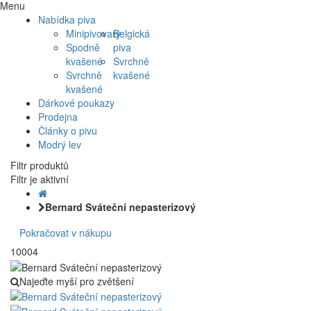
Menu
Nabídka piva
Minipivovary
Belgická
Spodně
piva
kvašené
Svrchně
Svrchně
kvašené
kvašené
Dárkové poukazy
Prodejna
Články o pivu
Modrý lev
Filtr produktů
Filtr je aktivní
Bernard Sváteční nepasterizový
Pokračovat v nákupu
10004
Najeďte myší pro zvětšení