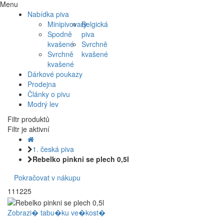
Menu
Nabídka piva
Minipivovary
Belgická
Spodně
piva
kvašené
Svrchně
Svrchně
kvašené
kvašené
Dárkové poukazy
Prodejna
Články o pivu
Modrý lev
Filtr produktů
Filtr je aktivní
1. česká piva
Rebelko pinkni se plech 0,5l
Pokračovat v nákupu
111225
Zobrazi� tabu�ku ve�kost�