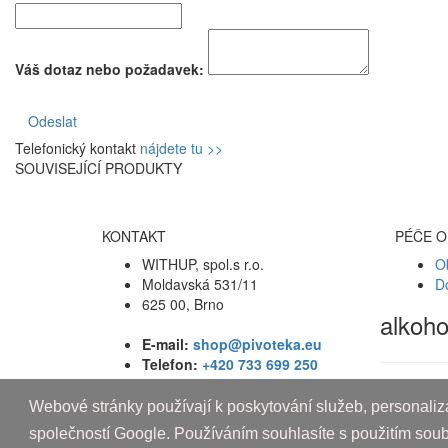
Váš dotaz nebo požadavek:
Odeslat
Telefonický kontakt
nájdete tu >>
SOUVISEJÍCÍ PRODUKTY
KONTAKT
PÉČE O
WITHUP, spol.s r.o.
O
Moldavská 531/11
D
625 00, Brno
alkoh
E-mail:
shop@pivoteka.eu
Telefon:
+420 733 699 250
Webové stránky používají k poskytování služeb, personaliza
Copyright © 2010-2019 An systems, s.r.o.
společností Google. Používáním souhlasíte s použitím sou