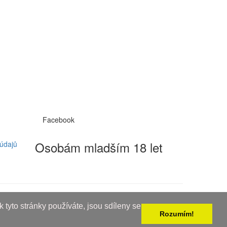
Facebook
Osobám mladším 18 let
údajů
 tyto stránky používáte, jsou sdíleny se
Rozumím!