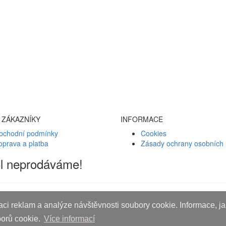
 ZÁKAZNÍKY
INFORMACE
bchodní podmínky
Cookies
oprava a platba
Zásady ochrany osobních 
ol neprodáváme!
ci reklam a analýze návštěvnosti soubory cookie. Informace, jak
borů cookie.
Více informací