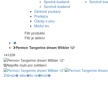
Spodně kvašené
Svrchně kv
Svrchně kvašené
Dárkové poukazy
Prodejna
Články o pivu
Modrý lev
Filtr produktů
Filtr je aktivní
Permon Tangerine dream Witbier 12°
141228
Najeďte myší pro zvětšení
Zobrazi� tabu�ku ve�kost�