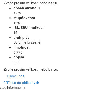
Zvolte prosím velikost, nebo barvu.
obsah alkoholu
4,6%
stupňovitost
12%
IBU/EBU - hořkost
15
druh piva
Svrchně kvašené
hmotnost
0.775
objem
0,5l
Zvolte prosím velikost, nebo barvu.
Hlídací pes
Přidat do oblíbených
viac informácií >