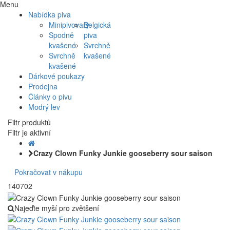
Menu
Nabídka piva
Minipivovary
Belgická
Spodně
piva
kvašené
Svrchně
Svrchně
kvašené
kvašené
Dárkové poukazy
Prodejna
Články o pivu
Modrý lev
Filtr produktů
Filtr je aktivní
Crazy Clown Funky Junkie gooseberry sour saison
Pokračovat v nákupu
140702
Najeďte myší pro zvětšení