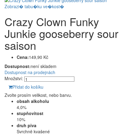
Zobrazi� tabu�ku ve�kost�
Crazy Clown Funky
Junkie gooseberry sour
saison
Cena:
149,90 Kč
Dostupnost:
není skladem
Dostupnost na prodejnách
Množství:
Přidat do košíku
Zvolte prosím velikost, nebo barvu.
obsah alkoholu
4,0%
stupňovitost
10%
druh piva
Svrchně kvašené