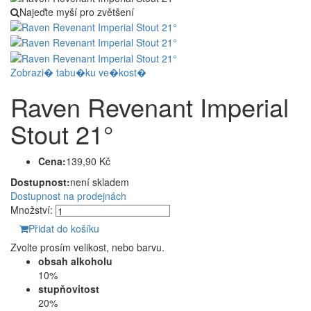
Najeďte myší pro zvětšení
Zobrazi� tabu�ku ve�kost�
Raven Revenant Imperial
Stout 21°
Cena:
139,90 Kč
Dostupnost:
není skladem
Dostupnost na prodejnách
Množství:
Přidat do košíku
Zvolte prosím velikost, nebo barvu.
obsah alkoholu
10%
stupňovitost
20%