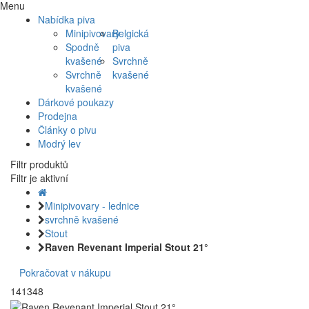
Menu
Nabídka piva
Minipivovary
Belgická
Spodně
piva
kvašené
Svrchně
Svrchně
kvašené
kvašené
Dárkové poukazy
Prodejna
Články o pivu
Modrý lev
Filtr produktů
Filtr je aktivní
Minipivovary - lednice
svrchně kvašené
Stout
Raven Revenant Imperial Stout 21°
Pokračovat v nákupu
141348