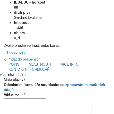
IBU/EBU - hořkost
68
druh piva
Svrchně kvašené
hmotnost
1.435
objem
0,7l
Zvolte prosím velikost, nebo barvu.
Hlídací pes
Přidat do oblíbených
POPIS
VLASTNOSTI
VICE INFO
KONTAKTNÍ FORMULÁŘ
viac informácií >
Máte otázky?
Odesláním formuláře souhlasíte se
zpracováním osobních
údajů
Váš e-mail: *