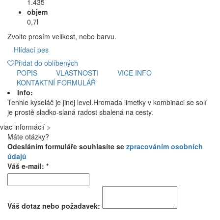
1.435
objem
0,7l
Zvolte prosím velikost, nebo barvu.
Hlídací pes
Přidat do oblíbených
POPIS
VLASTNOSTI
VICE INFO
KONTAKTNÍ FORMULÁŘ
Info:
Tenhle kyseláč je jinej level.Hromada limetky v kombinaci se solí
je prostě sladko-slaná radost sbalená na cesty.
viac informácií >
Máte otázky?
Odesláním formuláře souhlasíte se
zpracováním osobních
údajů
Váš e-mail: *
Váš dotaz nebo požadavek: