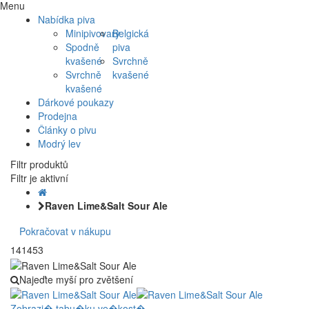
Menu
Nabídka piva
Minipivovary
Belgická
Spodně
piva
kvašené
Svrchně
Svrchně
kvašené
kvašené
Dárkové poukazy
Prodejna
Články o pivu
Modrý lev
Filtr produktů
Filtr je aktivní
Raven Lime&Salt Sour Ale
Pokračovat v nákupu
141453
Najeďte myší pro zvětšení
Zobrazi� tabu�ku ve�kost�