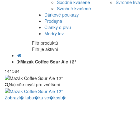
Spodně kvašené
Svrchně kv
Svrchně kvašené
Dárkové poukazy
Prodejna
Články o pivu
Modrý lev
Filtr produktů
Filtr je aktivní
Mazák Coffee Sour Ale 12°
141584
Najeďte myší pro zvětšení
Zobrazi� tabu�ku ve�kost�