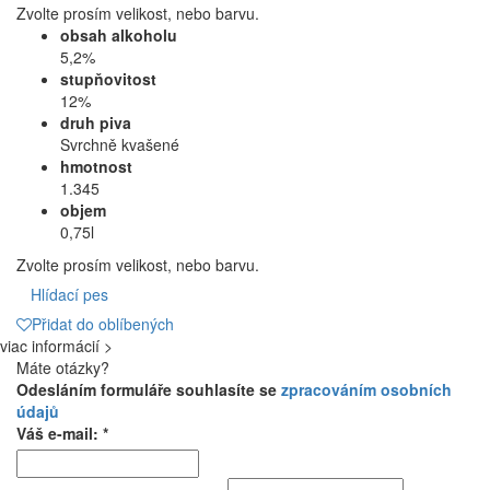
Zvolte prosím velikost, nebo barvu.
obsah alkoholu
5,2%
stupňovitost
12%
druh piva
Svrchně kvašené
hmotnost
1.345
objem
0,75l
Zvolte prosím velikost, nebo barvu.
Hlídací pes
Přidat do oblíbených
viac informácií >
Máte otázky?
Odesláním formuláře souhlasíte se
zpracováním osobních
údajů
Váš e-mail: *