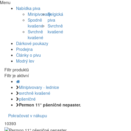
Menu
Nabídka piva
Minipivovary
Belgická
Spodně
piva
kvašené
Svrchně
Svrchně
kvašené
kvašené
Dárkové poukazy
Prodejna
Články o pivu
Modrý lev
Filtr produktů
Filtr je aktivní
Minipivovary - lednice
svrchně kvašené
pšeničné
Permon 11° pšeničné nepaster.
Pokračovat v nákupu
10393