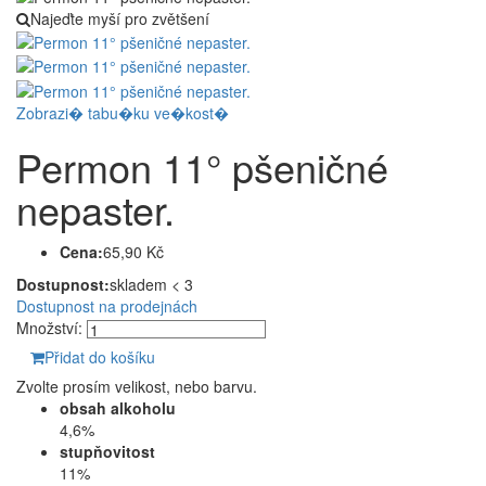
Najeďte myší pro zvětšení
Zobrazi� tabu�ku ve�kost�
Permon 11° pšeničné
nepaster.
Cena:
65,90 Kč
Dostupnost:
skladem < 3
Dostupnost na prodejnách
Množství:
Přidat do košíku
Zvolte prosím velikost, nebo barvu.
obsah alkoholu
4,6%
stupňovitost
11%