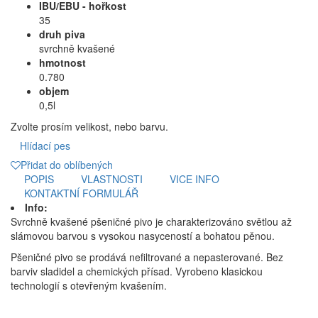
IBU/EBU - hořkost
35
druh piva
svrchně kvašené
hmotnost
0.780
objem
0,5l
Zvolte prosím velikost, nebo barvu.
Hlídací pes
Přidat do oblíbených
POPIS
VLASTNOSTI
VICE INFO
KONTAKTNÍ FORMULÁŘ
Info:
Svrchně kvašené pšeničné pivo je charakterizováno světlou až
slámovou barvou s vysokou nasyceností a bohatou pěnou.
Pšeničné pivo se prodává nefiltrované a nepasterované. Bez
barviv sladidel a chemických přísad. Vyrobeno klasickou
technologií s otevřeným kvašením.