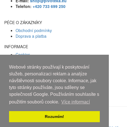
E-mail:
shop@pivoteka.eu
Telefon:
+420 733 699 250
PÉČE O ZÁKAZNÍKY
Obchodní podmínky
Doprava a platba
INFORMACE
Cookies
Zásady ochrany osobních údajů
Webové stránky používají k poskytování
Facebook
služeb, personalizaci reklam a analýze
návštěvnosti soubory cookie. Informace, jak
Osobám mladším 18 let alkohol
tyto stránky používáte, jsou sdíleny se
neprodáváme!
společností Google. Používáním souhlasíte s
použitím souborů cookie.
Více informací
Rozumím!
Copyright © 2010-2019 An systems, s.r.o.