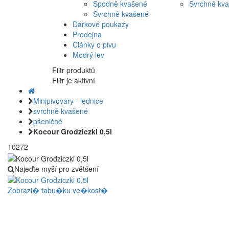
Spodně kvašené
Svrchně kv
Svrchně kvašené
Dárkové poukazy
Prodejna
Články o pivu
Modrý lev
Filtr produktů
Filtr je aktivní
Minipivovary - lednice
svrchně kvašené
pšeničné
Kocour Grodziczki 0,5l
10272
Najeďte myší pro zvětšení
Zobrazi� tabu�ku ve�kost�