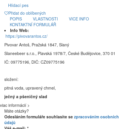
Hlídací pes
Přidat do oblíbených
POPIS
VLASTNOSTI
VICE INFO
KONTAKTNÍ FORMULÁŘ
Info Web:
https://pivovarantos.cz/
Pivovar Antoš, Pražská 1847, Slaný
Slaneebeer s.r.o., Plavská 1978/7, České Budějovice, 370 01
IČ: 09775196, DIČ: CZ09775196
složení:
pitná voda, upravený chmel,
ječný a pšeničný slad
viac informácií >
Máte otázky?
Odesláním formuláře souhlasíte se
zpracováním osobních
údajů
Váš e-mail: *