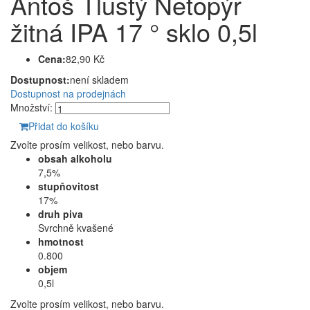
Antoš Tlustý Netopýr
žitná IPA 17 ° sklo 0,5l
Cena:
82,90 Kč
Dostupnost:
není skladem
Dostupnost na prodejnách
Množství:
Přidat do košíku
Zvolte prosím velikost, nebo barvu.
obsah alkoholu
7,5%
stupňovitost
17%
druh piva
Svrchně kvašené
hmotnost
0.800
objem
0,5l
Zvolte prosím velikost, nebo barvu.