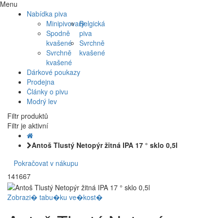
Menu
Nabídka piva
Minipivovary
Belgická
Spodně
piva
kvašené
Svrchně
Svrchně
kvašené
kvašené
Dárkové poukazy
Prodejna
Články o pivu
Modrý lev
Filtr produktů
Filtr je aktivní
Antoš Tlustý Netopýr žitná IPA 17 ° sklo 0,5l
Pokračovat v nákupu
141667
Zobrazi� tabu�ku ve�kost�