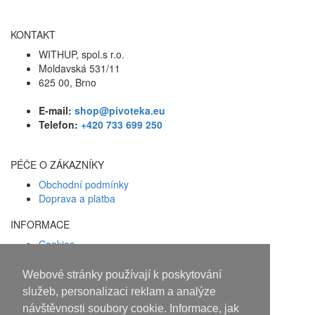
KONTAKT
WITHUP, spol.s r.o.
Moldavská 531/11
625 00, Brno
E-mail:
shop@pivoteka.eu
Telefon:
+420 733 699 250
PÉČE O ZÁKAZNÍKY
Obchodní podmínky
Doprava a platba
INFORMACE
Cookies
Zásady ochrany osobních údajů
Webové stránky používají k poskytování
Facebook
služeb, personalizaci reklam a analýze
návštěvnosti soubory cookie. Informace, jak