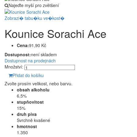
Najeďte myší pro zvětšení
Zobrazi� tabu�ku ve�kost�
Kounice Sorachi Ace
Cena:
91,90 Kč
Dostupnost:
není skladem
Dostupnost na prodejnách
Množství:
Přidat do košíku
Zvolte prosím velikost, nebo barvu.
obsah alkoholu
6,5%
stupňovitost
15%
druh piva
Svrchně kvašené
hmotnost
1.350