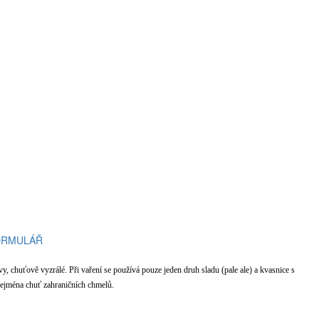
ORMULÁŘ
y, chuťově vyzrálé. Při vaření se používá pouze jeden druh sladu (pale ale) a kvasnice s
zejména chuť zahraničních chmelů.