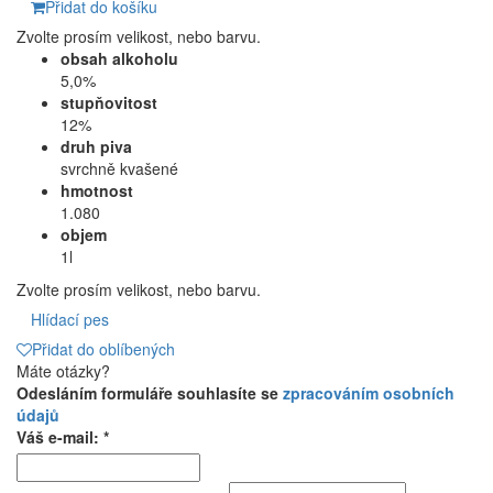
Přidat do košíku
Zvolte prosím velikost, nebo barvu.
obsah alkoholu
5,0%
stupňovitost
12%
druh piva
svrchně kvašené
hmotnost
1.080
objem
1l
Zvolte prosím velikost, nebo barvu.
Hlídací pes
Přidat do oblíbených
Máte otázky?
Odesláním formuláře souhlasíte se
zpracováním osobních
údajů
Váš e-mail: *