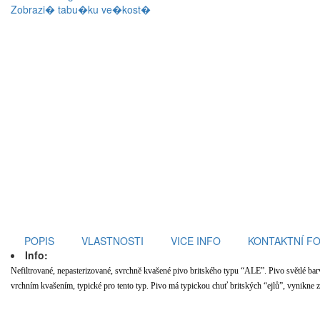
Zobrazi� tabu�ku ve�kost�
POPIS
VLASTNOSTI
VICE INFO
KONTAKTNÍ F
Info:
Nefiltrované, nepasterizované, svrchně kvašené pivo britského typu “ALE”. Pivo světlé barv
vrchním kvašením, typické pro tento typ. Pivo má typickou chuť britských “ejlů”, vynikne 