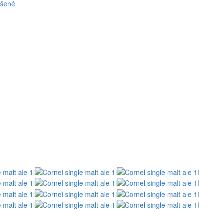
ašené