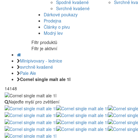
Spodně kvašené
Svrchně kv
Svrchně kvašené
Dárkové poukazy
Prodejna
Články o pivu
Modrý lev
Filtr produktů
Filtr je aktivní
Minipivovary - lednice
svrchně kvašené
Pale Ale
Cornel single malt ale 1l
14148
Najeďte myší pro zvětšení