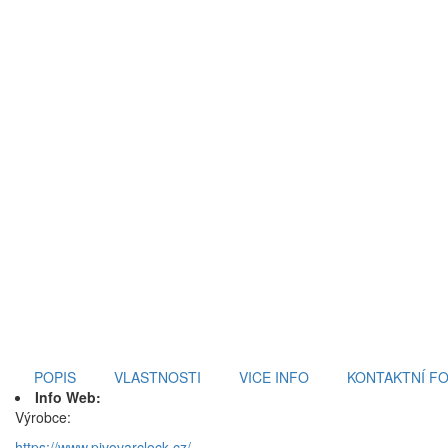
POPIS
VLASTNOSTI
VICE INFO
KONTAKTNÍ F
Info Web:
Výrobce:
https://www.pivovarclock.cz/