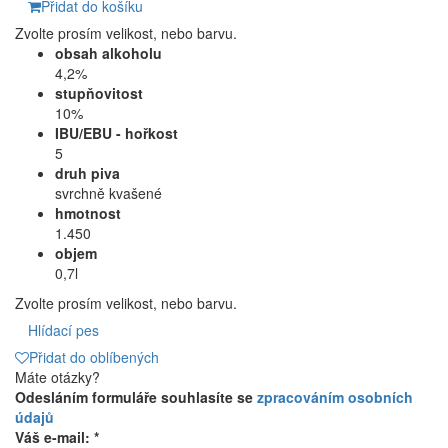
Přidat do košíku
Zvolte prosím velikost, nebo barvu.
obsah alkoholu
4,2%
stupňovitost
10%
IBU/EBU - hořkost
5
druh piva
svrchně kvašené
hmotnost
1.450
objem
0,7l
Zvolte prosím velikost, nebo barvu.
Hlídací pes
Přidat do oblíbených
Máte otázky?
Odesláním formuláře souhlasíte se
zpracováním osobních
údajů
Váš e-mail: *