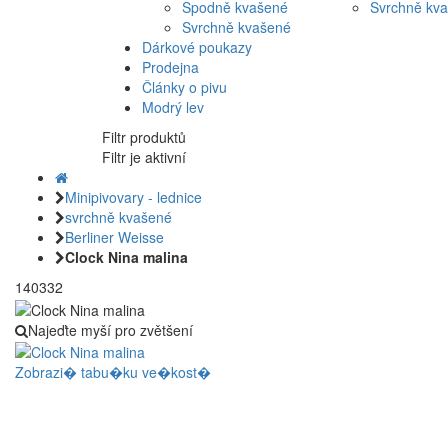
Spodně kvašené
Svrchně kv
Svrchně kvašené
Dárkové poukazy
Prodejna
Články o pivu
Modrý lev
Filtr produktů
Filtr je aktivní
Minipivovary - lednice
svrchně kvašené
Berliner Weisse
Clock Nina malina
140332
Najeďte myší pro zvětšení
Zobrazi� tabu�ku ve�kost�