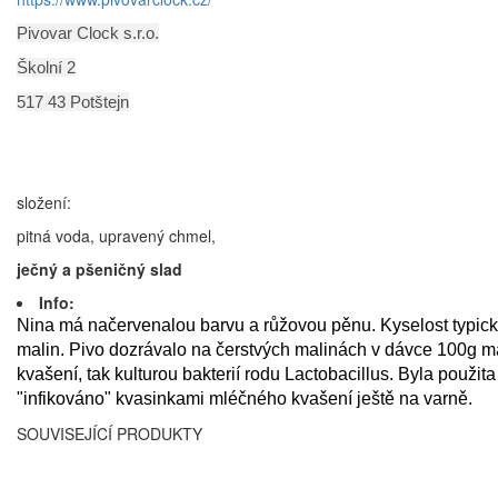
Pivovar Clock s.r.o.
Školní 2
517 43 Potštejn
složení:
pitná voda, upravený chmel,
ječný a pšeničný slad
Info:
Nina má načervenalou barvu a růžovou pěnu. Kyselost typická
malin. Pivo dozrávalo na čerstvých malinách v dávce 100g mal
kvašení, tak kulturou bakterií rodu Lactobacillus. Byla použi
"infikováno" kvasinkami mléčného kvašení ještě na varně.
SOUVISEJÍCÍ PRODUKTY