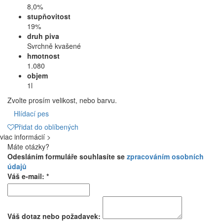
8,0%
stupňovitost
19%
druh piva
Svrchně kvašené
hmotnost
1.080
objem
1l
Zvolte prosím velikost, nebo barvu.
Hlídací pes
Přidat do oblíbených
viac informácií >
Máte otázky?
Odesláním formuláře souhlasíte se
zpracováním osobních
údajů
Váš e-mail: *
Váš dotaz nebo požadavek: