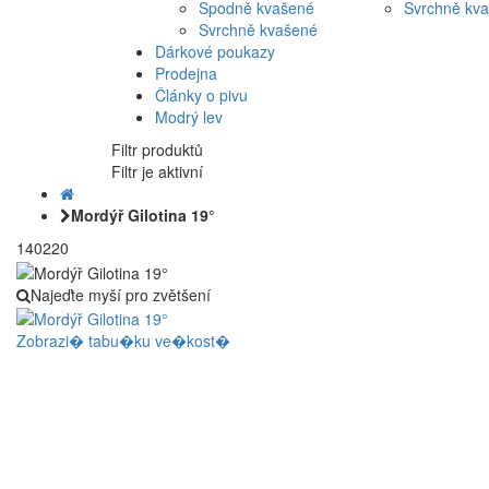
Spodně kvašené
Svrchně kv
Svrchně kvašené
Dárkové poukazy
Prodejna
Články o pivu
Modrý lev
Filtr produktů
Filtr je aktivní
Mordýř Gilotina 19°
140220
Najeďte myší pro zvětšení
Zobrazi� tabu�ku ve�kost�