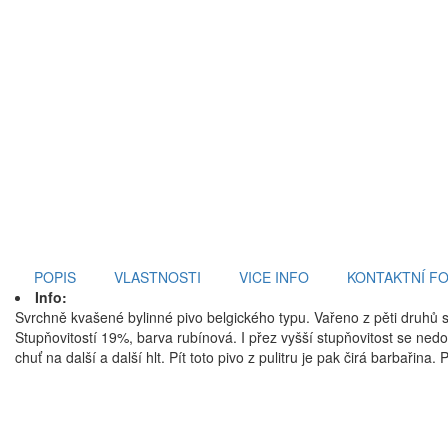
POPIS
VLASTNOSTI
VICE INFO
KONTAKTNÍ F
Info:
Svrchně kvašené bylinné pivo belgického typu. Vařeno z pěti druhů 
Stupňovitostí 19%, barva rubínová. I přez vyšší stupňovitost se ned
chuť na další a další hlt. Pít toto pivo z pulitru je pak čirá barbařin