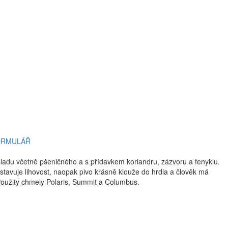
ORMULÁŘ
sladu včetně pšeničného a s přídavkem koriandru, zázvoru a fenyklu.
ostavuje lihovost, naopak pivo krásně klouže do hrdla a člověk má
a. Použity chmely Polaris, Summit a Columbus.