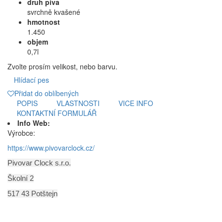
druh piva
svrchně kvašené
hmotnost
1.450
objem
0,7l
Zvolte prosím velikost, nebo barvu.
Hlídací pes
Přidat do oblíbených
POPIS
VLASTNOSTI
VICE INFO
KONTAKTNÍ FORMULÁŘ
Info Web:
Výrobce:
https://www.pivovarclock.cz/
Pivovar Clock s.r.o.
Školní 2
517 43 Potštejn