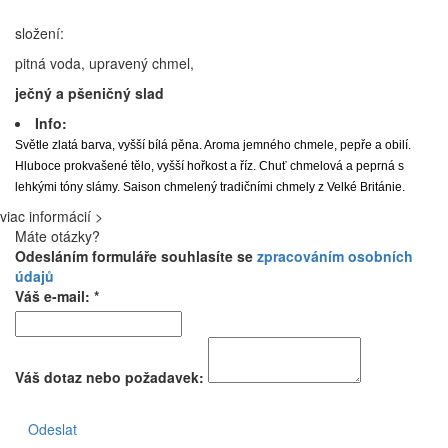
složení:
pitná voda, upravený chmel,
ječný a pšeničný slad
Info:
Světle zlatá barva, vyšší bílá pěna. Aroma jemného chmele, pepře a obilí.
Hluboce prokvašené tělo, vyšší hořkost a říz. Chuť chmelová a peprná s
lehkými tóny slámy. Saison chmelený tradičními chmely z Velké Británie.
viac informácií >
Máte otázky?
Odesláním formuláře souhlasíte se
zpracováním osobních
údajů
Váš e-mail: *
Váš dotaz nebo požadavek:
Odeslat