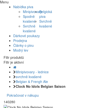
Menu
Nabídka piva
Minipivovary
Belgická
Spodně
piva
kvašené
Svrchně
Svrchně
kvašené
kvašené
Dárkové poukazy
Prodejna
Články o pivu
Modrý lev
Filtr produktů
Filtr je aktivní
Minipivovary - lednice
svrchně kvašené
Belgian & Frengh Ale
Clock No Idols Belgian Saison
Pokračovat v nákupu
140280