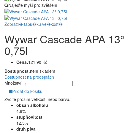
Najeďte myší pro zvětšení
Zobrazi� tabu�ku ve�kost�
Wywar Cascade APA 13°
0,75l
Cena:
121,90 Kč
Dostupnost:
není skladem
Dostupnost na prodejnách
Množství:
Přidat do košíku
Zvolte prosím velikost, nebo barvu.
obsah alkoholu
4,8%
stupňovitost
12,5%
druh piva