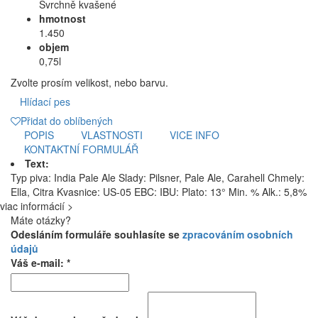
Svrchně kvašené
hmotnost
1.450
objem
0,75l
Zvolte prosím velikost, nebo barvu.
Hlídací pes
Přidat do oblíbených
POPIS
VLASTNOSTI
VICE INFO
KONTAKTNÍ FORMULÁŘ
Text:
Typ piva: India Pale Ale Slady: Pilsner, Pale Ale, Carahell Chmely:
Ella, Citra Kvasnice: US-05 EBC: IBU: Plato: 13° Min. % Alk.: 5,8%
viac informácií >
Máte otázky?
Odesláním formuláře souhlasíte se
zpracováním osobních
údajů
Váš e-mail: *