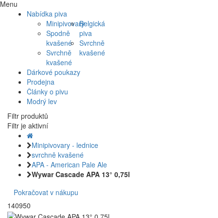
Menu
Nabídka piva
Minipivovary
Belgická
Spodně
piva
kvašené
Svrchně
Svrchně
kvašené
kvašené
Dárkové poukazy
Prodejna
Články o pivu
Modrý lev
Filtr produktů
Filtr je aktivní
Minipivovary - lednice
svrchně kvašené
APA - American Pale Ale
Wywar Cascade APA 13° 0,75l
Pokračovat v nákupu
140950