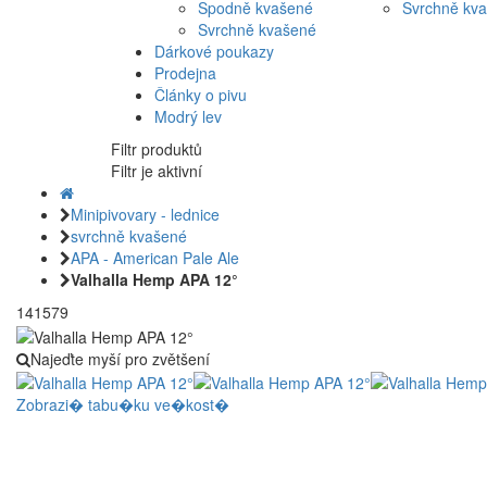
Spodně kvašené
Svrchně kv
Svrchně kvašené
Dárkové poukazy
Prodejna
Články o pivu
Modrý lev
Filtr produktů
Filtr je aktivní
Minipivovary - lednice
svrchně kvašené
APA - American Pale Ale
Valhalla Hemp APA 12°
141579
Najeďte myší pro zvětšení
Zobrazi� tabu�ku ve�kost�