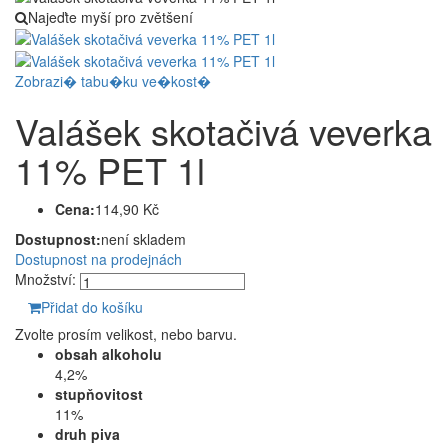
Najeďte myší pro zvětšení
Zobrazi� tabu�ku ve�kost�
Valášek skotačivá veverka
11% PET 1l
Cena:
114,90 Kč
Dostupnost:
není skladem
Dostupnost na prodejnách
Množství:
Přidat do košíku
Zvolte prosím velikost, nebo barvu.
obsah alkoholu
4,2%
stupňovitost
11%
druh piva