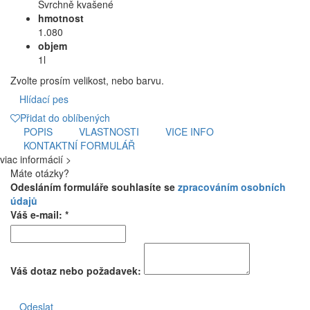
Svrchně kvašené
hmotnost
1.080
objem
1l
Zvolte prosím velikost, nebo barvu.
Hlídací pes
Přidat do oblíbených
POPIS
VLASTNOSTI
VICE INFO
KONTAKTNÍ FORMULÁŘ
viac informácií >
Máte otázky?
Odesláním formuláře souhlasíte se
zpracováním osobních
údajů
Váš e-mail: *
Váš dotaz nebo požadavek:
Odeslat