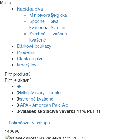
Menu
Nabídka piva
Minipivovary
Belgická
Spodně
piva
kvašené
Svrchně
Svrchně
kvašené
kvašené
Dárkové poukazy
Prodejna
Články o pivu
Modrý lev
Filtr produktů
Filtr je aktivní
Minipivovary - lednice
svrchně kvašené
APA - American Pale Ale
Valášek skotačivá veverka 11% PET 1l
Pokračovat v nákupu
140666